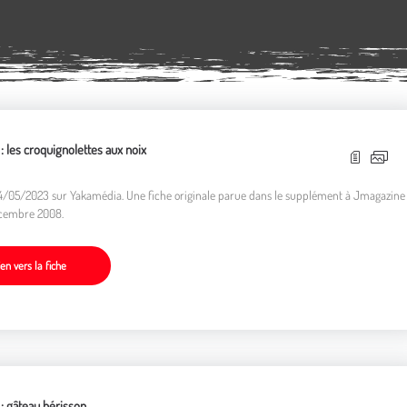
 : les croquignolettes aux noix
04/05/2023 sur Yakamédia. Une fiche originale parue dans le supplément à Jmagazine
écembre 2008.
ien vers la fiche
 : gâteau hérisson