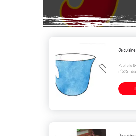
Je cuisine
Publié le 
n°275 - d
L
Je cuisine