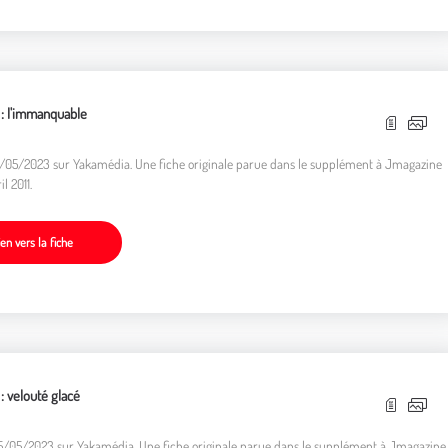
 : l'immanquable
12/05/2023 sur Yakamédia. Une fiche originale parue dans le supplément à Jmagazine
l 2011.
ien vers la fiche
 : velouté glacé
05/05/2023 sur Yakamédia. Une fiche originale parue dans le supplément à Jmagazine