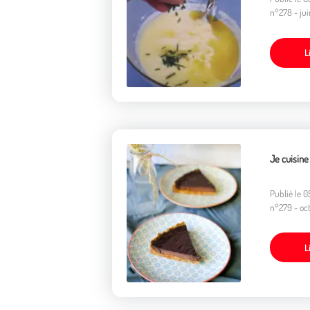
n°278 - ju
L
Je cuisine 
Publié le 
n°279 - oc
L