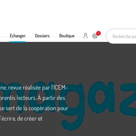
Recherche pa
0
Mon compte
Ajouter au panier
e
Echanger
Dossiers
Boutique
ne, revue réalisée par l'ICEM-
rentis lecteurs. À partir des
e sert de la coopération pour
'écrire, de créer et