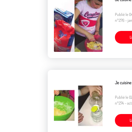
Publié le 04/05/2023 sur Yakamédia. Une fiche 
n°276 - ja
L
Je cuisine
Publié le 
n°274 - oc
L