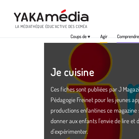
Menu
LA MÉDIATHÈQUE ÉDUC’ACTIVE DES CEMÉA
Coups de ♥
Agir
Comprendr
Aller
au
contenu
principal
Je cuisine
Ces fiches sont publiées par J Magazi
Pédagogie Freinet pour les jeunes app
productions enfantines ce magazine s
donner aux enfants l'envie de lire et d
d'expérimenter.