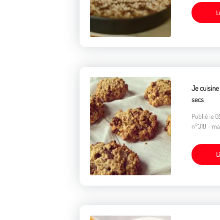
L
Je cuisine 
secs
Publié le 
n°318 - mai
L