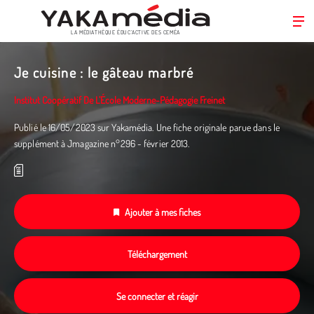
LA MÉDIATHÈQUE ÉDUC’ACTIVE DES CEMÉA
Aller
au
Je cuisine : le gâteau marbré
contenu
principal
Institut Coopératif De L’École Moderne-Pédagogie Freinet
Publié le 16/05/2023 sur Yakamédia. Une fiche originale parue dans le
supplément à Jmagazine n°296 - février 2013.
Ajouter à mes fiches
Téléchargement
Se connecter et réagir