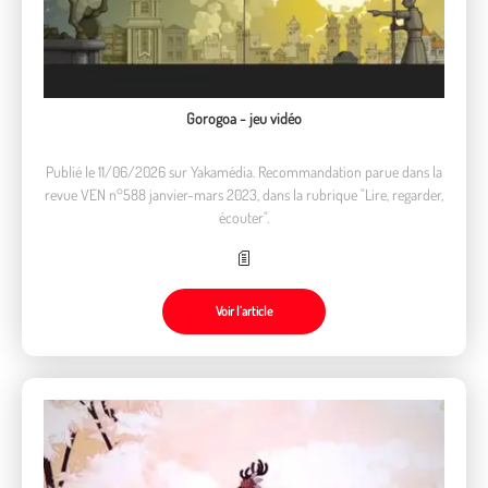
Gorogoa - jeu vidéo
Publié le 11/06/2026 sur Yakamédia. Recommandation parue dans la
revue VEN n°588 janvier-mars 2023, dans la rubrique "Lire, regarder,
écouter".
Voir l’article