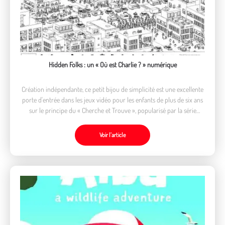
Hidden Folks : un « Où est Charlie ? » numérique
Création indépendante, ce petit bijou de simplicité est une excellente
porte d'entrée dans les jeux vidéo pour les enfants de plus de six ans
sur le principe du « Cherche et Trouve », popularisé par la série
cultissime des Où est Charlie.
Voir l’article