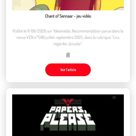
Chant of Sennaar - jeu vidéo
Publié le 11/06/2026 sur Yakamédia. Recommandation parue dans la
revue VEN n°598 juillet-septembre 2025, dans la rubrique "Lire,
regarder, écouter".
Voir l’article