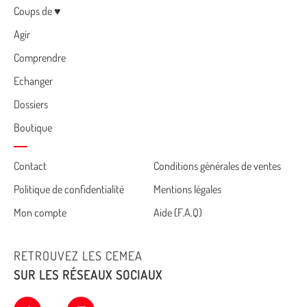
Menu
Coups de ♥
Agir
Comprendre
Echanger
Dossiers
Boutique
Cemea
Contact
Conditions générales de ventes
Politique de confidentialité
Mentions légales
footer
Mon compte
Aide (F.A.Q)
RETROUVEZ LES CEMEA
SUR LES RÉSEAUX SOCIAUX