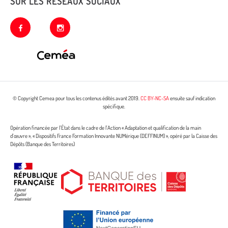
SUR LES RÉSEAUX SOCIAUX
facebook
instagram
© Copyright Cemea pour tous les contenus édités avant 2019.
CC BY-NC-SA
ensuite sauf indication
spécifique.
Opération financée par l’État dans le cadre de l’Action « Adaptation et qualification de la main
d’œuvre », « Dispositifs France Formation Innovante NUMérique (DEFFINUM) », opéré par la Caisse des
Dépôts (Banque des Territoires)