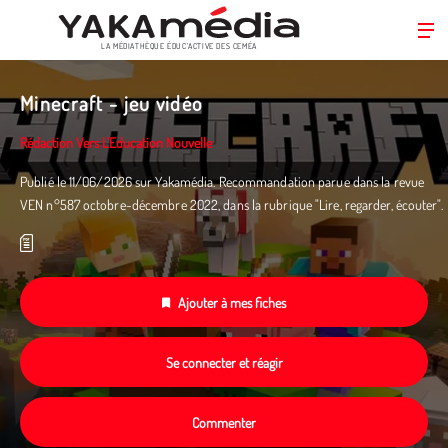
LA MÉDIATHÈQUE ÉDUC’ACTIVE DES CEMÉA
Aller
au
Minecraft - jeu vidéo
contenu
principal
Rédaction Vers L'Education Nouvelle
Publié le 11/06/2026 sur Yakamédia. Recommandation parue dans la revue
VEN n°587 octobre-décembre 2022, dans la rubrique "Lire, regarder, écouter".
Ajouter à mes fiches
Se connecter et réagir
Commenter