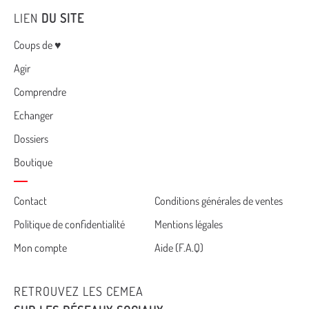
LIEN
DU SITE
Menu
Coups de ♥
Agir
Comprendre
Echanger
Dossiers
Boutique
Cemea
Contact
Conditions générales de ventes
Politique de confidentialité
Mentions légales
footer
Mon compte
Aide (F.A.Q)
RETROUVEZ LES CEMEA