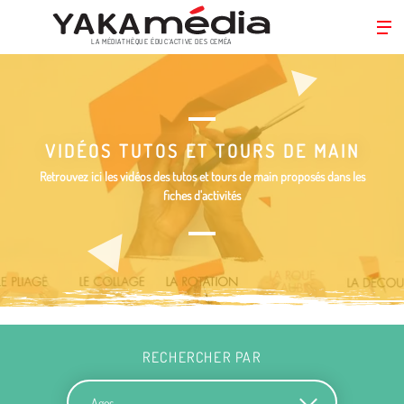
LA MÉDIATHÈQUE ÉDUC’ACTIVE DES CEMÉA
Aller
au
contenu
principal
VIDÉOS TUTOS ET TOURS DE MAIN
Retrouvez ici les vidéos des tutos et tours de main proposés dans les
fiches d'activités
RECHERCHER PAR
Ages