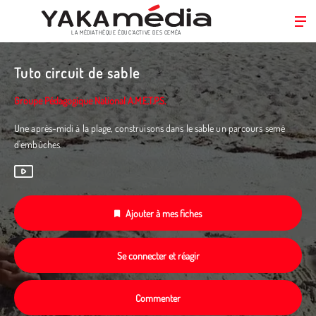
LA MÉDIATHÈQUE ÉDUC’ACTIVE DES CEMÉA
Aller
au
Tuto circuit de sable
contenu
principal
Groupe Pédagogique National A.M.E.T.P.S.
Une après-midi à la plage, construisons dans le sable un parcours semé
d'embûches.
Ajouter à mes fiches
Se connecter et réagir
Commenter