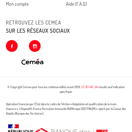
Mon compte
Aide (F.A.Q)
RETROUVEZ LES CEMEA
SUR LES RÉSEAUX SOCIAUX
facebook
instagram
© Copyright Cemea pour tous les contenus édités avant 2019.
CC BY-NC-SA
ensuite sauf indication
spécifique.
Opération financée par l’État dans le cadre de l’Action « Adaptation et qualification de la main
d’œuvre », « Dispositifs France Formation Innovante NUMérique (DEFFINUM) », opéré par la Caisse des
Dépôts (Banque des Territoires)