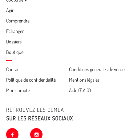
Menu
Agir
Comprendre
Echanger
Dossiers
Boutique
Cemea
Contact
Conditions générales de ventes
Politique de confidentialité
Mentions légales
footer
Mon compte
Aide (F.A.Q)
RETROUVEZ LES CEMEA
SUR LES RÉSEAUX SOCIAUX
facebook
instagram