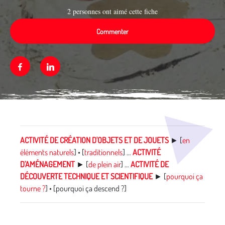
2 personnes ont aimé cette fiche
Commenter
Facebook
Linkedin
Média secondaire
ACTIVITÉ DE CRÉATION D'OBJETS ET DE JOUETS
► [
en
éléments naturels
] • [
traditionnels
] …
ACTIVITÉ
D'AMÉNAGEMENT
► [
de plein air
] …
ACTIVITÉ DE
DÉCOUVERTE TECHNIQUE ET SCIENTIFIQUE
► [
pourquoi ça
tourne ?
] • [pourquoi ça descend ?]