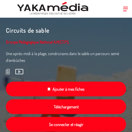
LA MÉDIATHÈQUE ÉDUC’ACTIVE DES CEMÉA
Aller
au
Circuits de sable
contenu
principal
Groupe Pédagogique National A.M.E.T.P.S.
Une après-midi à la plage, construisons dans le sable un parcours semé
d'embûches
Ajouter à mes fiches
Téléchargement
Se connecter et réagir