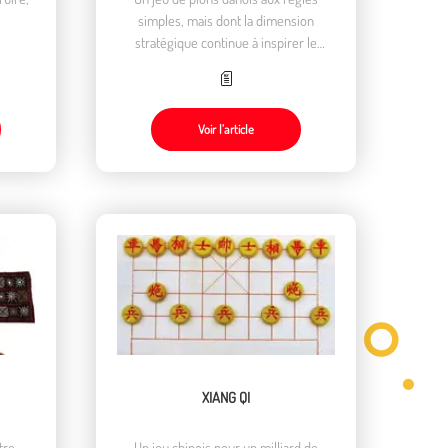
simples, mais dont la dimension
stratégique continue à inspirer le
monde des mathématiques
Voir l’article
XIANG QI
tre
Un jeu chinois pour un milliard de