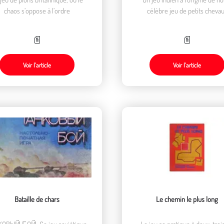
chaos s’oppose à l’ordre
célèbre jeu de petits cheva
Voir l’article
Voir l’article
Bataille de chars
Le chemin le plus long
OBbIЙ БOЙ, Ce jeu soviétique
Le jeu se pratique à deux, troi