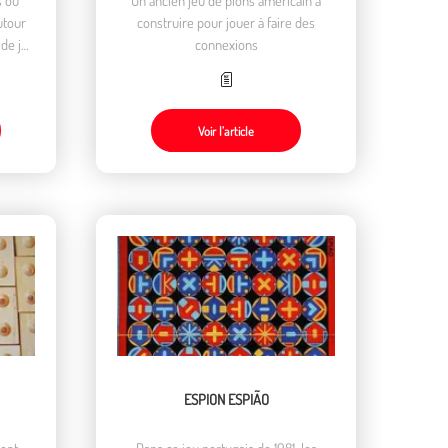
utour
construire pour jouer à faire des
 de jeu
connexions
 en un
e plus
Voir l’article
ESPION ESPIÃO