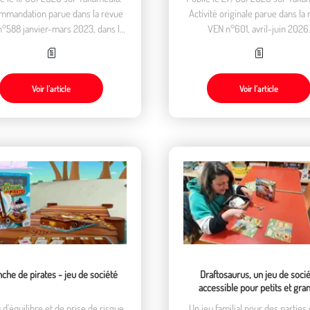
mmandation parue dans la revue
Activité originale parue dans la
°588 janvier-mars 2023, dans la
VEN n°601, avril-juin 2026
rique "Lire, regarder, écouter".
Voir l’article
Voir l’article
nche de pirates - jeu de société
Draftosaurus, un jeu de soci
accessible pour petits et gra
 d'équilibre et de prise de risque,
Un jeu familial pour des parties