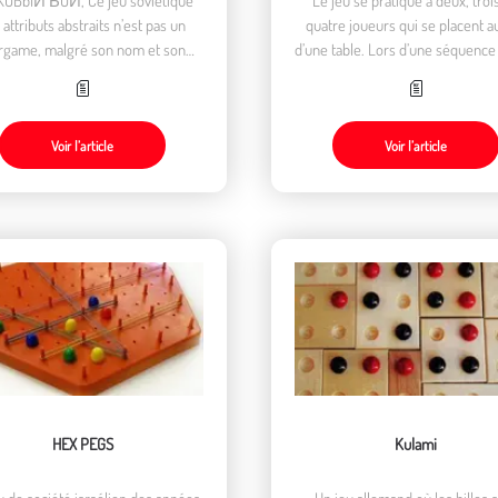
 attributs abstraits n’est pas un
quatre joueurs qui se placent a
game, malgré son nom et son
d’une table. Lors d’une séquence
bulaire faisant référence à une
chacun va essayer de construire,
symbolique militaire
temps donné, un chemin fermé l
long possible.
Voir l’article
Voir l’article
HEX PEGS
Kulami