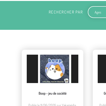
Ages
RECHERCHER PAR
Boop - jeu de société
G
Publié le 11/06/2026 sur Yakamédia.
Publ