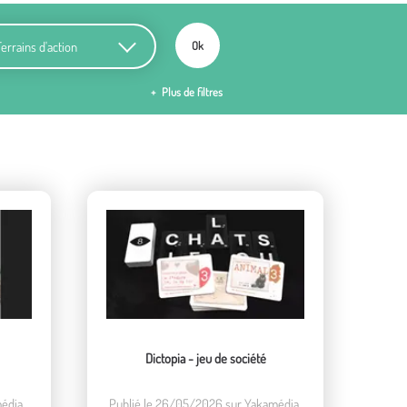
ains d'action
Ok
Plus de filtres
Dictopia - jeu de société
édia.
Publié le 26/05/2026 sur Yakamédia.