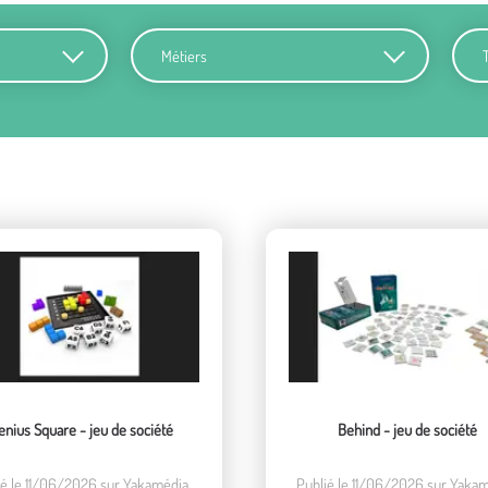
Métiers
Terr
enius Square - jeu de société
Behind - jeu de société
ié le 11/06/2026 sur Yakamédia.
Publié le 11/06/2026 sur Yakam