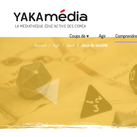
Menu
LA MÉDIATHÈQUE ÉDUC’ACTIVE DES CEMÉA
Coups de ♥
Agir
Comprendr
Aller
Accueil
Agir
Jeux
Jeux de société
au
contenu
principal