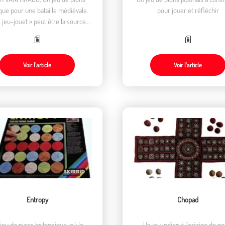
que pour une bataille médiévale.
pour jouer et réfléchir
 jeu-jouet » peut être la source
une grande variété de « loisirs
éducatifs »
Voir l’article
Voir l’article
Entropy
Chopad
jeu de pions britannique, où le
Un jeu indien à l'origine de no