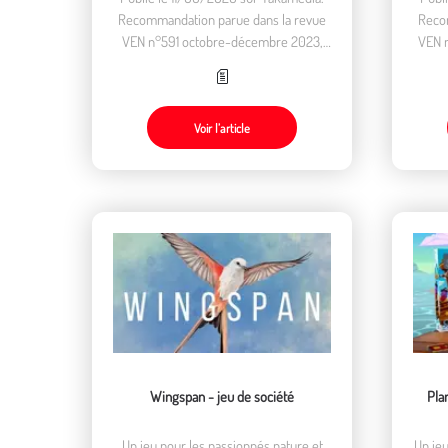
Recommandation parue dans la revue
Reco
VEN n°591 octobre-décembre 2023,
VEN n
dans la rubrique "Lire, regarder,
rub
écouter".
Voir l’article
Wingspan - jeu de société
Pla
Un jeu pour les passionnés nature et
Un jeu