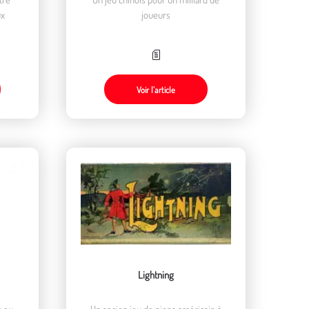
ux
joueurs
Voir l’article
Lightning
s ou
Un ancien jeu de pions américain à