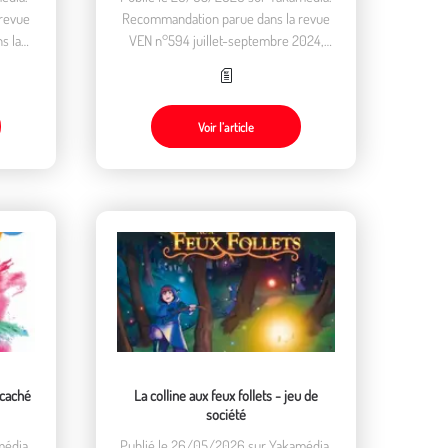
revue
Recommandation parue dans la revue
s la
VEN n°594 juillet-septembre 2024,
er".
dans la rubrique "Lire, regarder,
écouter".
Voir l’article
 caché
La colline aux feux follets - jeu de
société
média.
Publié le 26/05/2026 sur Yakamédia.