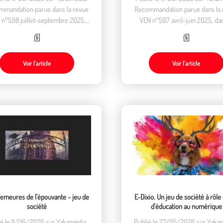
mmandation parue dans la revue
Recommandation parue dans la 
 n°598 juillet-septembre 2025,
VEN n°597 avril-juin 2025, dan
ns la rubrique "Lire, regarder,
rubrique "Lire, regarder, écout
écouter".
Voir l’article
Voir l’article
meures de l'épouvante - jeu de
E-Dixio. Un jeu de société à rôle
société
d'éducation au numérique
ié le 11/06/2026 sur Yakamédia.
Publié le 27/05/2026 sur Yaka