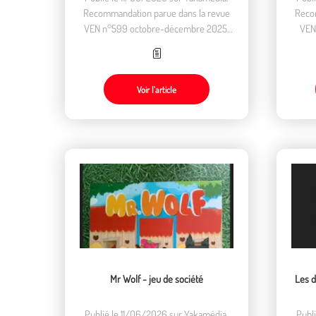
Recommandation parue dans la revue
Reco
VEN n°599 octobre-décembre 2025,
VEN
dans la rubrique "Lire, regarder,
da
écouter".
Voir l’article
Mr Wolf - jeu de société
Les de
Publié le 11/06/2026 sur Yakamédia.
Publ