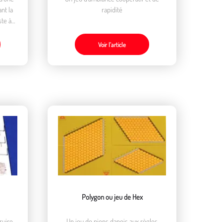
nt la
rapidité
ste à
res de
Voir l’article
Polygon ou jeu de Hex
Un jeu de pions danois aux règles