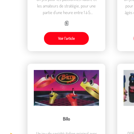
les amateurs de stratégie, pour une
pour 
partie d'une heure entre 1 à 5
âgés 
ornithophile âgé de plus de 10 ans.
Voir l’article
Billo
Un jeu de société italien original avec
DOBÝVÁNÍ HR