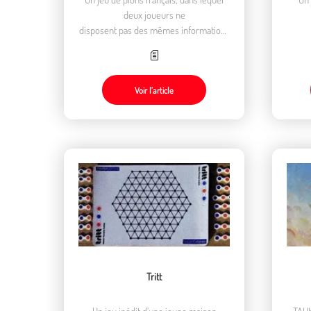
deux joueurs ne
disposent pas des mêmes informations
pour élaborer
leur stratégie.
Voir l’article
Tritt
Un jeu inédit d’une jeune maison
TAHK