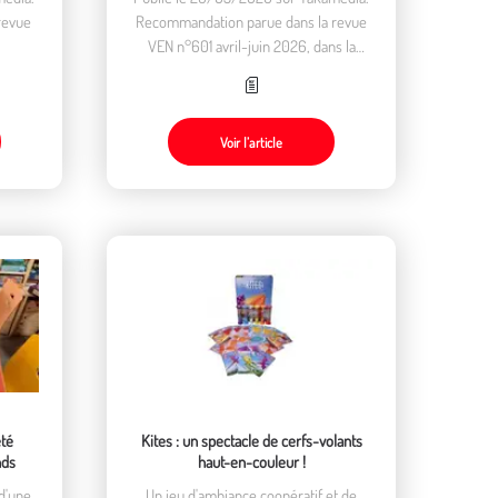
 revue
Recommandation parue dans la revue
.
VEN n°601 avril-juin 2026, dans la
rubrique "Lire, regarder, écouter".
Voir l’article
été
Kites : un spectacle de cerfs-volants
nds
haut-en-couleur !
 d'une
Un jeu d'ambiance coopératif et de