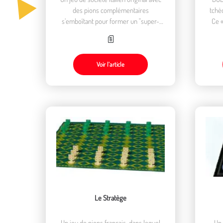
des pions complémentaires
tchè
s’emboîtant pour former un "super-
Ce «
pion"
d’
Voir l’article
Le Stratège
Un jeu de pions français, dans lequel
Un 