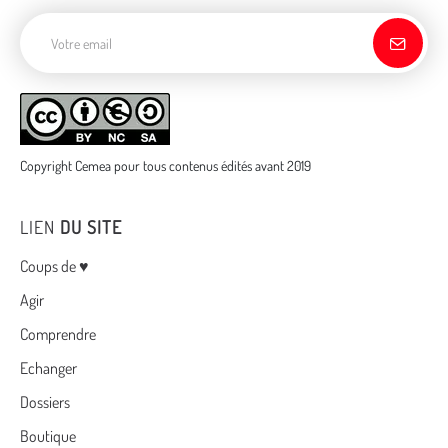
Adresse de courriel
Copyright Cemea pour tous contenus édités avant 2019
LIEN
DU SITE
Menu
Coups de ♥
Agir
Comprendre
Echanger
Dossiers
Boutique