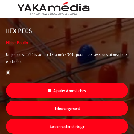
LA MÉDIATHÈQUE ÉDUC’ACTIVE DES CEMÉA
Aller
au
HEX PEGS
contenu
principal
Michel Boutin
Un jeu de société israélien des années 1970, pour jouer avec des pions et des
élastiques.
Ajouter à mes fiches
Téléchargement
Se connecter et réagir