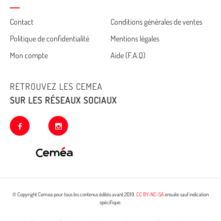
Cemea
Contact
Conditions générales de ventes
Politique de confidentialité
Mentions légales
footer
Mon compte
Aide (F.A.Q)
RETROUVEZ LES CEMEA
SUR LES RÉSEAUX SOCIAUX
facebook
instagram
© Copyright Cemea pour tous les contenus édités avant 2019.
CC BY-NC-SA
ensuite sauf indication
spécifique.