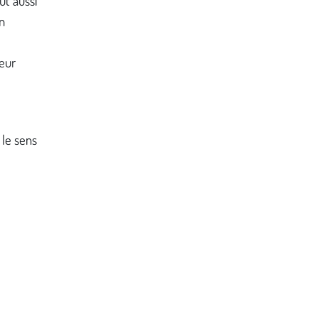
ut aussi
n
eur
le sens