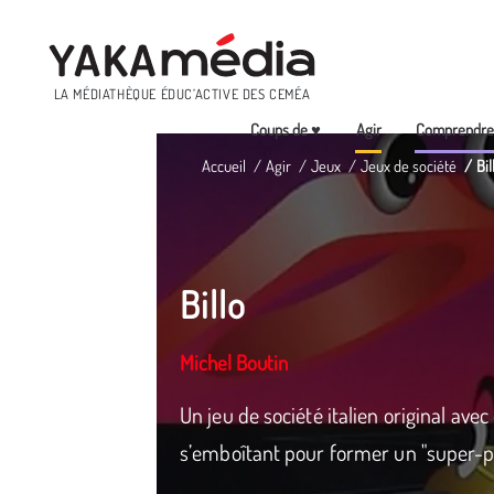
Menu
LA MÉDIATHÈQUE ÉDUC’ACTIVE DES CEMÉA
Coups de ♥
Agir
Comprendr
Aller
Accueil
Agir
Jeux
Jeux de société
Bil
au
contenu
principal
Billo
Michel Boutin
Un jeu de société italien original av
s’emboîtant pour former un "super-p