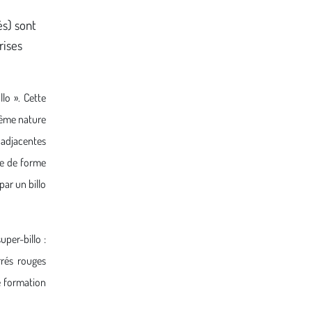
és) sont
rises
lo ». Cette
même nature
s adjacentes
rse de forme
par un billo
per-billo :
rés rouges
e formation