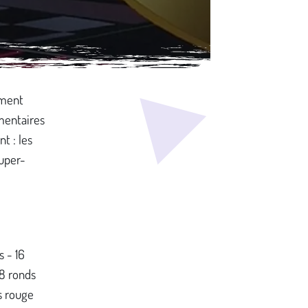
ement
émentaires
t : les
super-
s - 16
 8 ronds
ns rouge