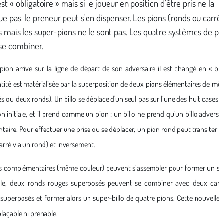
est « obligatoire » mais si le joueur en position d'être pris ne la
e pas, le preneur peut s'en dispenser. Les pions (ronds ou carr
 mais les super-pions ne le sont pas. Les quatre systèmes de p
se combiner.
ion arrive sur la ligne de départ de son adversaire il est changé en « bil
ntité est matérialisée par la superposition de deux pions élémentaires de 
s ou deux ronds). Un billo se déplace d'un seul pas sur l’une des huit case
on initiale, et il prend comme un pion : un billo ne prend qu’un billo adve
ire. Pour effectuer une prise ou se déplacer, un pion rond peut transiter 
arré via un rond) et inversement.
os complémentaires (même couleur) peuvent s’assembler pour former un su
le, deux ronds rouges superposés peuvent se combiner avec deux car
superposés et former alors un super-billo de quatre pions. Cette nouvell
plaçable ni prenable.