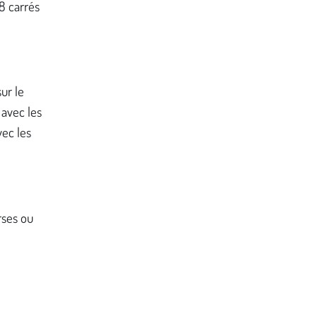
8 carrés
sur le
 avec les
vec les
rses ou