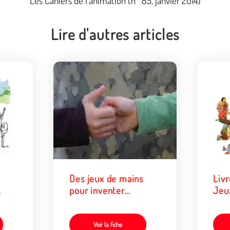
Les Cahiers de l'animation (n° 85, janvier 2014)
Lire d'autres articles
Des jeux de mains
Liv
pour inventer
Jeux
til
transformer... jouer
ux
Voir la fiche