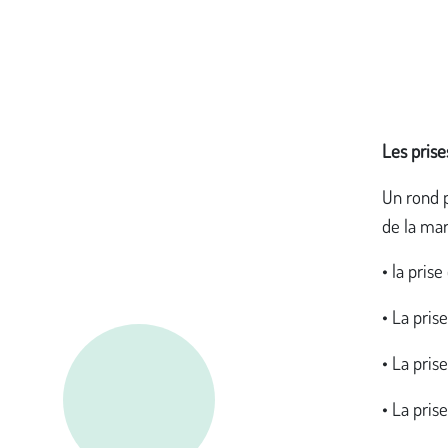
Les prise
Un rond 
de la mar
• la pris
• La pris
• La pris
• La pris