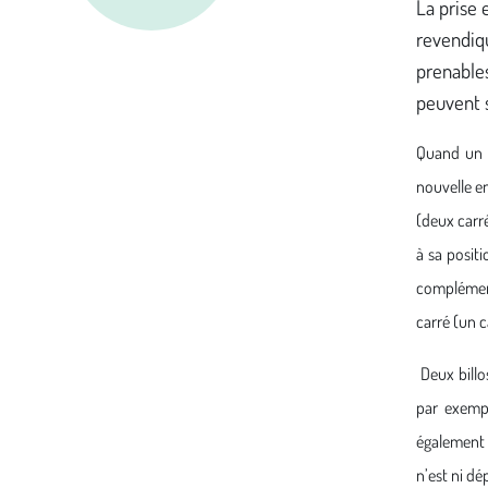
La prise 
revendiqu
prenables
peuvent 
Quand un p
nouvelle e
(deux carré
à sa positi
complémenta
carré (un c
Deux bill
par exemp
également 
n’est ni dé