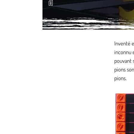
Média secondaire
Inventé e
inconnu e
pouvant s
pions son
pions.