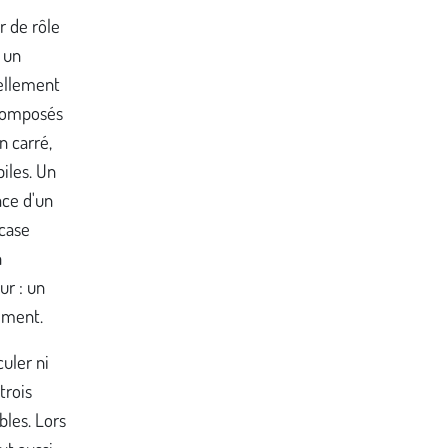
r de rôle
 un
ellement
 composés
n carré,
iles. Un
ace d'un
 case
n
r : un
ement.
uler ni
 trois
bles. Lors