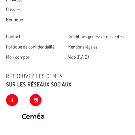
Dossiers
Boutique
Cemea
Contact
Conditions générales de ventes
Politique de confidentialité
Mentions légales
footer
Mon compte
Aide (F.A.Q)
RETROUVEZ LES CEMEA
SUR LES RÉSEAUX SOCIAUX
facebook
instagram