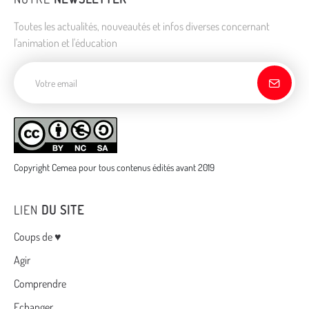
Toutes les actualités, nouveautés et infos diverses concernant
l'animation et l'éducation
Adresse de courriel
Copyright Cemea pour tous contenus édités avant 2019
LIEN
DU SITE
Menu
Coups de ♥
Agir
Comprendre
Echanger