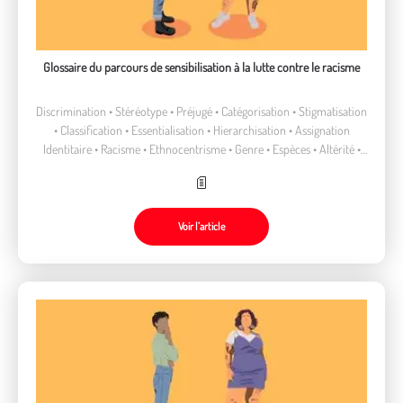
Glossaire du parcours de sensibilisation à la lutte contre le racisme
Discrimination • Stéréotype • Préjugé • Catégorisation • Stigmatisation
• Classification • Essentialisation • Hierarchisation • Assignation
Identitaire • Racisme • Ethnocentrisme • Genre • Espèces • Altérité •
Savoir • Croyance • Pensée
Voir l’article