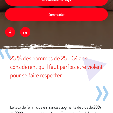
Commenter
Facebook
Linkedin
Média secondaire
23 % des hommes de 25 – 34 ans
considèrent qu’il faut parfois être violent
pour se faire respecter.
Le taux de féminicide en France a augmenté de plus de
20%