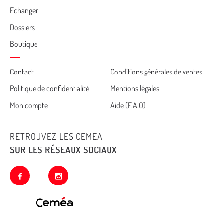
Echanger
Dossiers
Boutique
Cemea
Contact
Conditions générales de ventes
Politique de confidentialité
Mentions légales
footer
Mon compte
Aide (F.A.Q)
RETROUVEZ LES CEMEA
SUR LES RÉSEAUX SOCIAUX
facebook
instagram