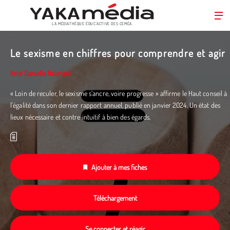
LA MÉDIATHÈQUE ÉDUC’ACTIVE DES CEMÉA
Aller
au
Le sexisme en chiffres pour comprendre et agir
contenu
principal
Krist Daniella Nziengui
« Loin de reculer, le sexisme s’ancre, voire progresse » affirme le Haut conseil à
l'égalité dans son dernier rapport annuel, publié en janvier 2024. Un état des
lieux nécessaire et contre intuitif à bien des égards.
Ajouter à mes fiches
Téléchargement
Se connecter et réagir