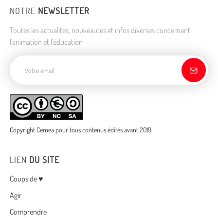
NOTRE
NEWSLETTER
Toutes les actualités, nouveautés et infos diverses concernant
l'animation et l'éducation
Adresse de courriel
Copyright Cemea pour tous contenus édités avant 2019
LIEN
DU SITE
Menu
Coups de ♥
Agir
Comprendre