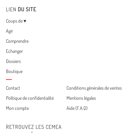
LIEN
DU SITE
Menu
Coups de ♥
Agir
Comprendre
Echanger
Dossiers
Boutique
Cemea
Contact
Conditions générales de ventes
Politique de confidentialité
Mentions légales
footer
Mon compte
Aide (F.A.Q)
RETROUVEZ LES CEMEA