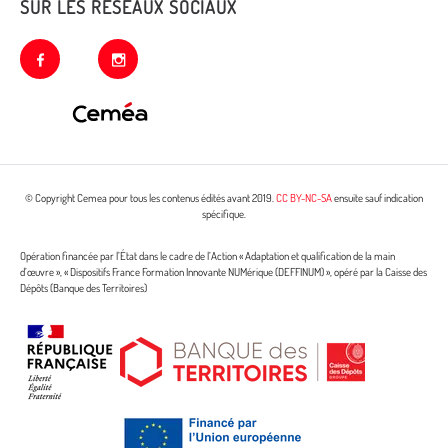
SUR LES RÉSEAUX SOCIAUX
facebook
instagram
© Copyright Cemea pour tous les contenus édités avant 2019.
CC BY-NC-SA
ensuite sauf indication
spécifique.
Opération financée par l’État dans le cadre de l’Action « Adaptation et qualification de la main
d’œuvre », « Dispositifs France Formation Innovante NUMérique (DEFFINUM) », opéré par la Caisse des
Dépôts (Banque des Territoires)