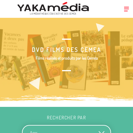
LA MÉDIATHÈQUE ÉDUC’ACTIVE DES CEMÉA
Aller
au
contenu
principal
DVD FILMS DES CEMEA
Films réalisés et produits par les Ceméa
RECHERCHER PAR
Ages