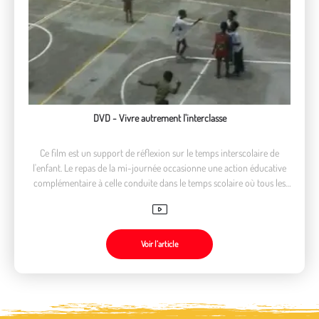
DVD - Vivre autrement l'interclasse
Ce film est un support de réflexion sur le temps interscolaire de
l'enfant. Le repas de la mi-journée occasionne une action éducative
complémentaire à celle conduite dans le temps scolaire où tous les
partenaires sont impliqués : enfants, parents, animateurs, enseignants.
Voir l’article