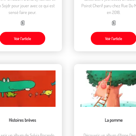
n Sojdr pour jouer avec ce qui est
Poirot Cherif paru chez Rue Du
sensé faire peur.
en 2018.
Voir l’article
Voir l’article
Histoires brèves
La pomme
vrir un album de Sylvia Borando
Découvrir un album d'Anne De