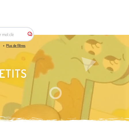
r mot clé
Plus de filtres
ETITS