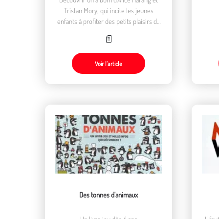
Tristan Mory, qui incite les jeunes
enfants à profiter des petits plaisirs du
quotidien
Voir l’article
Des tonnes d'animaux
Un livre jeu dès 4 ans
Il fa