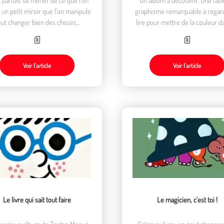
t un petit miroir que l’on manipule
graphisme remarquable à regar
ut changer bien des choses…
lire pour mettre de la couleur d
quotidien
Voir l’article
Voir l’article
Le livre qui sait tout faire
Le magicien, c'est toi !