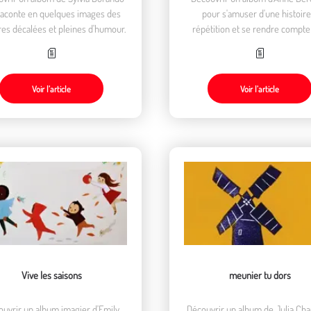
raconte en quelques images des
pour s'amuser d'une histoire
res décalées et pleines d'humour.
répétition et se rendre compt
rater, ce n'est pas grave.
Voir l’article
Voir l’article
Vive les saisons
meunier tu dors
uvrir un album imagier d'Emily
Découvrir un album de Julia Ch