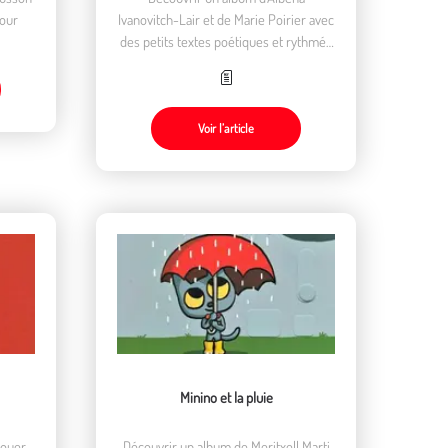
pour
Ivanovitch-Lair et de Marie Poirier avec
des petits textes poétiques et rythmés
lus ou chantonnés aux enfants et qui
traversent le temps et l’espace.
Voir l’article
Minino et la pluie
jouer
Découvrir un album de Meritxell Marti