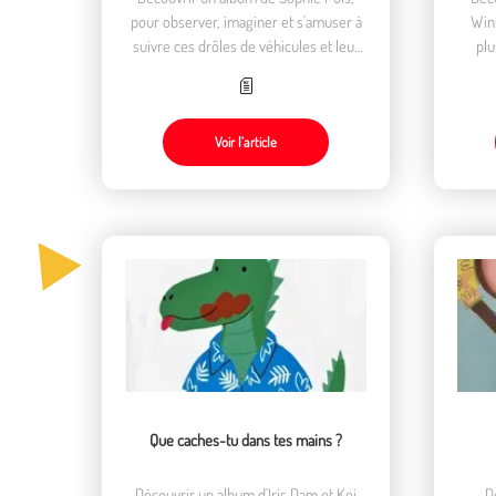
pour observer, imaginer et s'amuser à
Winf
suivre ces drôles de véhicules et leur
plu
chargement.
Voir l’article
Que caches-tu dans tes mains ?
Découvrir un album d'Iris Dam et Kei
D