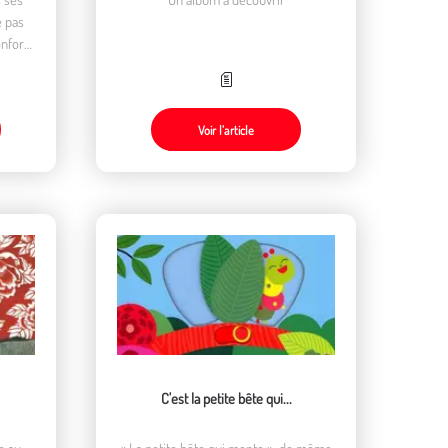
e pas
hui une
leur
on à
Voir l’article
C'est la petite bête qui...
e au
« La petite bête qui monte », de même