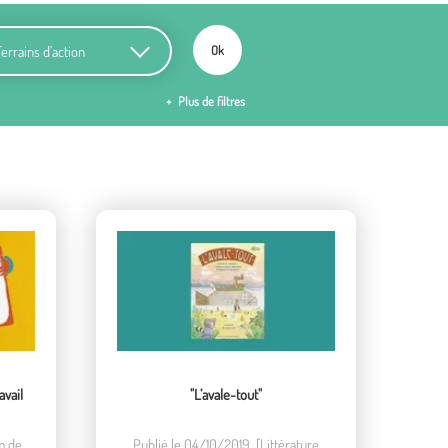
ains d'action
Ok
Plus de filtres
avail
"L’avale-tout"
m de
Publié le 04/10/2019. [Littérature