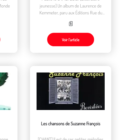
 Monde
jeunesse] Un album de Laurence de
Kemmeter, paru aux Éditions Rue du
monde en 2019.
Voir l’article
Les chansons de Suzanne François
renne
[CHANT] Il est de ces petites mélodies