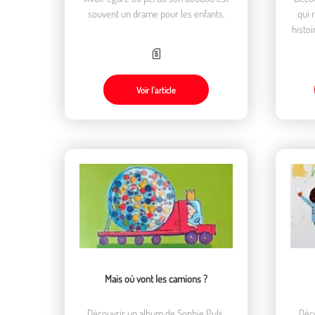
souvent un drame pour les enfants.
qui 
histoi
Voir l’article
Mais où vont les camions ?
Découvrir un album de Sophie Puls,
Déco