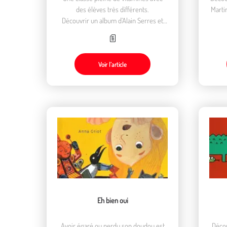
des élèves très différents.
Marti
Découvrir un album d’Alain Serres et
Christel Jeanne, dans lequel les
personnages sont faits de fruits et de
légumes.
Voir l’article
Eh bien oui
Avoir égaré ou perdu son doudou est
Décou