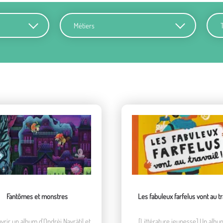
Métiers
Terr
Fantômes et monstres
Les fabuleux farfelus vont au tr
rir un album d'Ondrèj Navràtil et
[Littérature jeunesse] Un albu