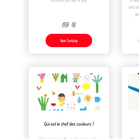
voit e
pe
Voir l’article
Qui est le chef des couleurs ?