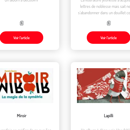
lettres de noblesse mais sait n
s’abandonner dans un douillet confort.
Les éditeurs proposent aujourd’
variété de livres qui trouvent 
lectorat dont celui de l’animati
destination des enfants.
Voir l’article
Voir l’article
Miroir
Lapilli
ut parfois se méfier de ce que l’on
Un album à découvrir. Une fabl