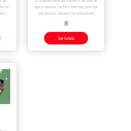
der et
que « coucou, caché » sont des jeux qui
ans le
ont amusé, amusent et amuseront
encore certainement des générations
de tout-petits.
Voir l’article