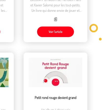
 et
et Xavier Salomò pour les tout-petits.
 les
Un livre qui donne envie de jouer et
d'aller sauter dans les flaques d'eau
Voir l’article
Petit rond rouge devient grand
s ses
Un album à découvrir