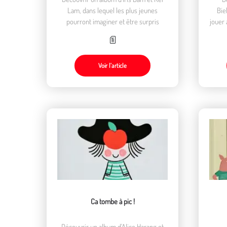
Lam, dans lequel les plus jeunes
Bie
pourront imaginer et être surpris
jouer 
livre
Voir l’article
Ca tombe à pic !
Découvrir un album d'Alice Harang et