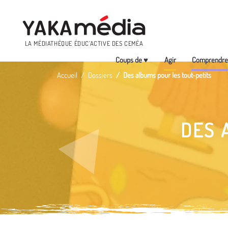
Menu
LA MÉDIATHÈQUE ÉDUC’ACTIVE DES CEMÉA
Coups de ♥
Agir
Comprendr
Aller
Accueil
Dossiers
Des albums pour les tout-petits
au
contenu
principal
DES 