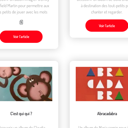
ield Martin pour permettre aux
à destination des tout-petits 
s petits de jouer avec les mots
chanter et regarder.
Voir l’article
Voir l’article
C'est qui qui ?
Abracadabra
écouvrir un album de Claudia
Un album de Maria comin pour 