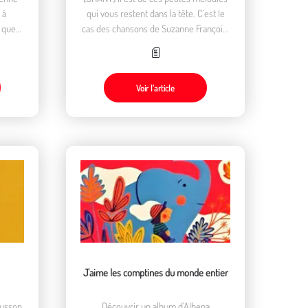
 à
qui vous restent dans la tête. C’est le
e que
cas des chansons de Suzanne François.
Des chansons à découvrir, redécouvrir,
chanter et faire chanter.
Voir l’article
J'aime les comptines du monde entier
ausson
Découvrir un album d'Albena