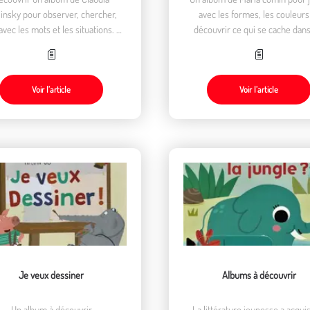
linsky pour observer, chercher,
avec les formes, les couleurs
avec les mots et les situations. Un
découvrir ce qui se cache dans
 complice à lire, jouer et partager
images
Voir l’article
Voir l’article
Je veux dessiner
Albums à découvrir
Un album à découvrir
La littérature jeunesse a acqui