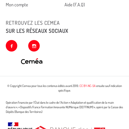
Mon compte
Aide (F.A.Q)
RETROUVEZ LES CEMEA
SUR LES RÉSEAUX SOCIAUX
facebook
instagram
© Copyright Cemea pour tous les contenus édités avant 2019.
CC BY-NC-SA
ensuite sauf indication
spécifique.
Opération financée par l’État dans le cadre de l’Action « Adaptation et qualification de la main
d’œuvre », « Dispositifs France Formation Innovante NUMérique (DEFFINUM) », opéré par la Caisse des
Dépôts (Banque des Territoires)