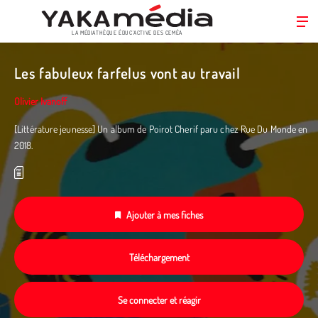
LA MÉDIATHÈQUE ÉDUC’ACTIVE DES CEMÉA
Aller
au
Les fabuleux farfelus vont au travail
contenu
principal
Olivier Ivanoff
[Littérature jeunesse] Un album de Poirot Cherif paru chez Rue Du Monde en
2018.
Ajouter à mes fiches
Téléchargement
Se connecter et réagir