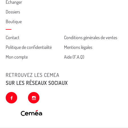
Echanger
Dossiers
Boutique
Cemea
Contact
Conditions générales de ventes
Politique de confidentialité
Mentions légales
footer
Mon compte
Aide (F.A.Q)
RETROUVEZ LES CEMEA
SUR LES RÉSEAUX SOCIAUX
facebook
instagram