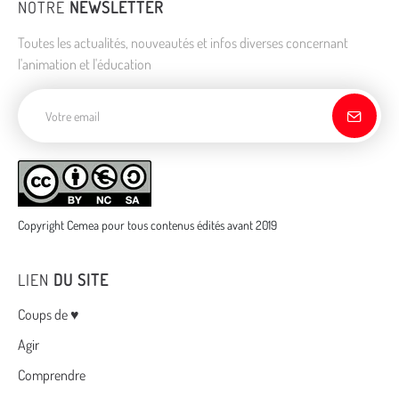
NOTRE
NEWSLETTER
Toutes les actualités, nouveautés et infos diverses concernant
l'animation et l'éducation
Adresse de courriel
Copyright Cemea pour tous contenus édités avant 2019
LIEN
DU SITE
Menu
Coups de ♥
Agir
Comprendre