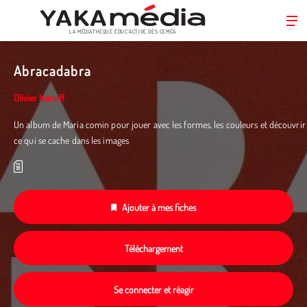
LA MÉDIATHÈQUE ÉDUC’ACTIVE DES CEMÉA
Aller
au
Abracadabra
contenu
principal
Olivier Ivanoff
Un album de Maria comin pour jouer avec les formes, les couleurs et découvrir
ce qui se cache dans les images
Ajouter à mes fiches
Téléchargement
Se connecter et réagir