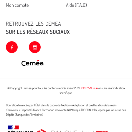
Mon compte
Aide (F.A.Q)
RETROUVEZ LES CEMEA
SUR LES RÉSEAUX SOCIAUX
facebook
instagram
© Copyright Cemea pour tous les contenus édités avant 2019.
CC BY-NC-SA
ensuite sauf indication
spécifique.
Opération financée par l’État dans le cadre de l’Action « Adaptation et qualification de la main
d’œuvre », « Dispositifs France Formation Innovante NUMérique (DEFFINUM) », opéré par la Caisse des
Dépôts (Banque des Territoires)