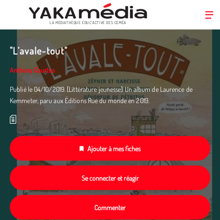
LA MÉDIATHÈQUE ÉDUC’ACTIVE DES CEMÉA
Aller
au
"L’avale-tout"
contenu
principal
Anthony Courtus
Publié le 04/10/2019. [Littérature jeunesse] Un album de Laurence de
Kemmeter, paru aux Éditions Rue du monde en 2019.
Ajouter à mes fiches
Se connecter et réagir
Commenter