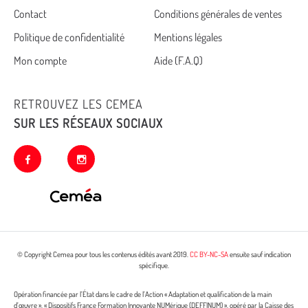
Cemea
Contact
Conditions générales de ventes
Politique de confidentialité
Mentions légales
footer
Mon compte
Aide (F.A.Q)
RETROUVEZ LES CEMEA
SUR LES RÉSEAUX SOCIAUX
facebook
instagram
© Copyright Cemea pour tous les contenus édités avant 2019.
CC BY-NC-SA
ensuite sauf indication
spécifique.
Opération financée par l’État dans le cadre de l’Action « Adaptation et qualification de la main
d’œuvre », « Dispositifs France Formation Innovante NUMérique (DEFFINUM) », opéré par la Caisse des