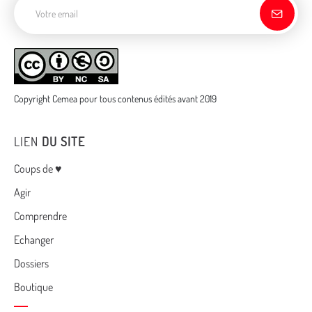
Adresse de courriel
Copyright Cemea pour tous contenus édités avant 2019
LIEN
DU SITE
Menu
Coups de ♥
Agir
Comprendre
Echanger
Dossiers
Boutique