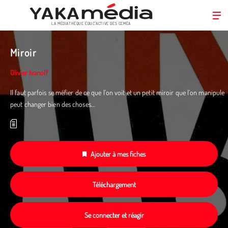
LA MÉDIATHÈQUE ÉDUC’ACTIVE DES CEMÉA
Aller
au
Miroir
contenu
principal
Olivier Ivanoff
Il faut parfois se méfier de ce que l’on voit et un petit miroir que l’on manipule
peut changer bien des choses…
Ajouter à mes fiches
Téléchargement
Se connecter et réagir