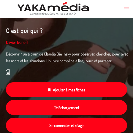
LA MÉDIATHÈQUE ÉDUC’ACTIVE DES CEMÉA
Aller
au
C'est qui qui ?
contenu
principal
Olivier Ivanoff
Découvrir un album de Claudia Bielinsky pour observer, chercher, jouer avec
les mots et les situations. Un livre complice à lire, jouer et partager
Ajouter à mes fiches
Téléchargement
Se connecter et réagir