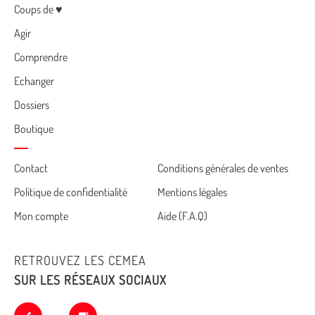
Menu
Coups de ♥
Agir
Comprendre
Echanger
Dossiers
Boutique
Cemea
Contact
Conditions générales de ventes
Politique de confidentialité
Mentions légales
footer
Mon compte
Aide (F.A.Q)
RETROUVEZ LES CEMEA
SUR LES RÉSEAUX SOCIAUX