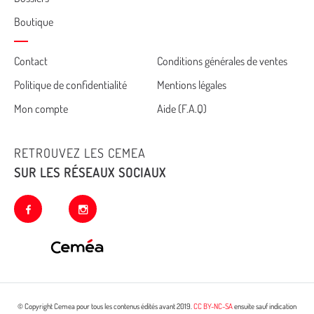
Boutique
Cemea
Contact
Conditions générales de ventes
Politique de confidentialité
Mentions légales
footer
Mon compte
Aide (F.A.Q)
RETROUVEZ LES CEMEA
SUR LES RÉSEAUX SOCIAUX
facebook
instagram
© Copyright Cemea pour tous les contenus édités avant 2019.
CC BY-NC-SA
ensuite sauf indication