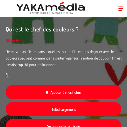
LA MÉDIATHÈQUE ÉDUC’ACTIVE DES CEMÉA
Aller
au
Qui est le chef des couleurs ?
contenu
principal
Olivier Ivanoff
Découvrir un album dans lequel les tout-petits en plus de jouer avec les
couleurs peuvent commencer à s’interroger sur la notion de pouvoir. Il n’est
jamais trop tôt pour philosopher.
Ajouter à mes fiches
Téléchargement
Se connecter et réagir