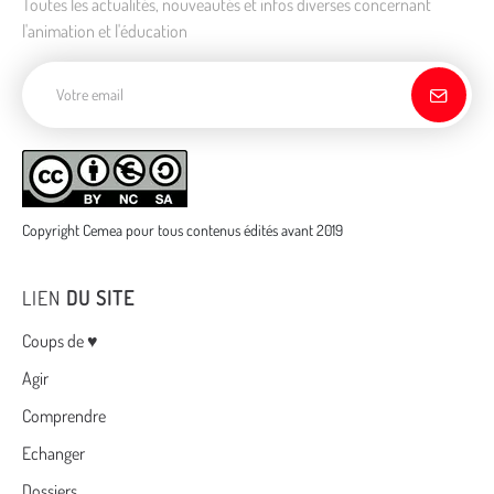
Toutes les actualités, nouveautés et infos diverses concernant
l'animation et l'éducation
Adresse de courriel
Copyright Cemea pour tous contenus édités avant 2019
LIEN
DU SITE
Menu
Coups de ♥
Agir
Comprendre
Echanger
Dossiers