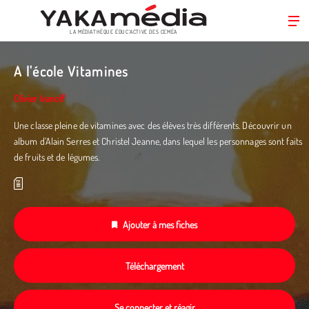
LA MÉDIATHÈQUE ÉDUC’ACTIVE DES CEMÉA
Aller
au
A l'école Vitamines
contenu
principal
Olivier Ivanoff
Une classe pleine de vitamines avec des élèves très différents. Découvrir un
album d’Alain Serres et Christel Jeanne, dans lequel les personnages sont faits
de fruits et de légumes.
Ajouter à mes fiches
Téléchargement
Se connecter et réagir