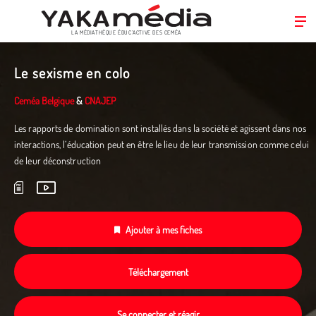
LA MÉDIATHÈQUE ÉDUC’ACTIVE DES CEMÉA
Aller
au
Le sexisme en colo
contenu
principal
Ceméa Belgique
&
CNAJEP
Les rapports de domination sont installés dans la société et agissent dans nos
interactions, l’éducation peut en être le lieu de leur transmission comme celui
de leur déconstruction
Ajouter à mes fiches
Téléchargement
Se connecter et réagir