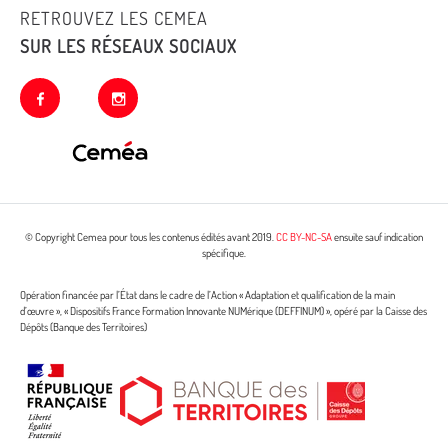
RETROUVEZ LES CEMEA
SUR LES RÉSEAUX SOCIAUX
facebook
instagram
© Copyright Cemea pour tous les contenus édités avant 2019.
CC BY-NC-SA
ensuite sauf indication
spécifique.
Opération financée par l’État dans le cadre de l’Action « Adaptation et qualification de la main
d’œuvre », « Dispositifs France Formation Innovante NUMérique (DEFFINUM) », opéré par la Caisse des
Dépôts (Banque des Territoires)