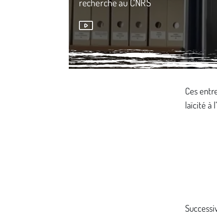
recherche au CNRS
Média secondaire
Ces entre
laïcité à
Successi