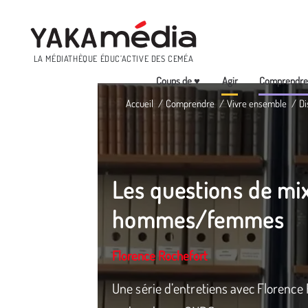
Menu
LA MÉDIATHÈQUE ÉDUC’ACTIVE DES CEMÉA
Coups de ♥
Agir
Comprendr
Aller
Accueil
Comprendre
Vivre ensemble
Di
au
contenu
principal
Les questions de mixi
hommes/femmes
Florence Rochefort
Une série d’entretiens avec Florence