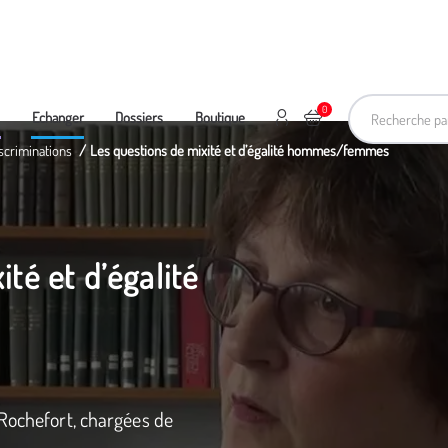
Recherche pa
0
Mon compte
Ajouter au panier
e
Echanger
Dossiers
Boutique
scriminations
Les questions de mixité et d’égalité hommes/femmes
té et d’égalité
 Rochefort, chargées de