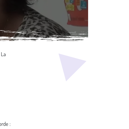
 La
rde :