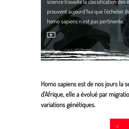
science travaille la classification des
prouvent aujourd'hui que l'échelon de
homo sapiens n'est pas pertinente.
Homo sapiens est de nos jours la s
d'Afrique, elle a évolué par migr
variations génétiques.
Média secondaire
○