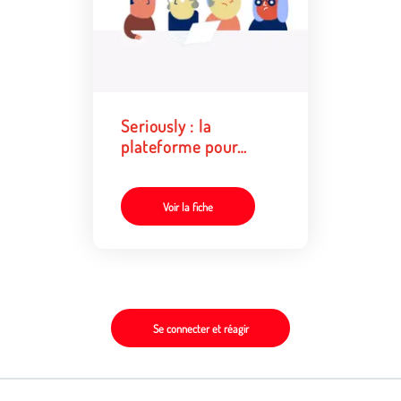
Seriously : la
plateforme pour
désamorcer les
discours de haine en
ligne
Voir la fiche
Se connecter et réagir