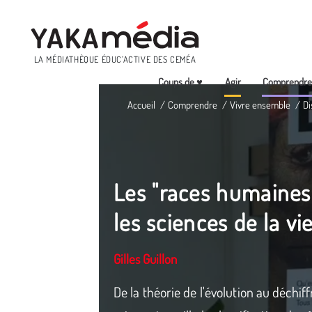
Menu
LA MÉDIATHÈQUE ÉDUC’ACTIVE DES CEMÉA
Coups de ♥
Agir
Comprendr
Aller
Accueil
Comprendre
Vivre ensemble
Di
au
contenu
principal
Les "races humaines"
les sciences de la vie
Gilles Guillon
De la théorie de l'évolution au déchif