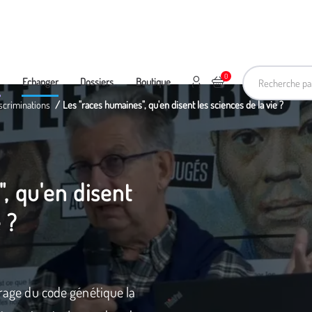
Recherche pa
0
Mon compte
Ajouter au panier
e
Echanger
Dossiers
Boutique
scriminations
Les "races humaines", qu'en disent les sciences de la vie ?
, qu'en disent
 ?
frage du code génétique la