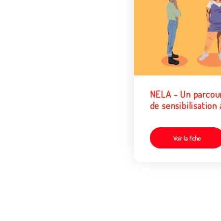
NELA - Un parcou
de sensibilisation 
lutte contre le
racisme et
l'antisémistisme
Voir la fiche