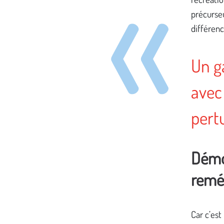
précurseu
différenc
Un ga
avec
pert
Démon
remé
Car c’est 