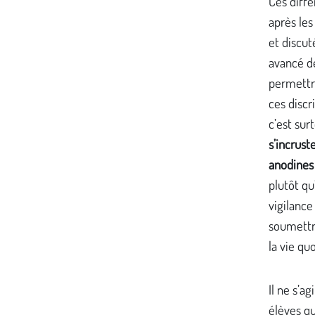
Ces diffé
après les
et discut
avancé de
permettr
ces discr
c’est sur
s’incrust
anodine
plutôt qu
vigilance
soumettr
la vie qu
Il ne s’a
élèves qu