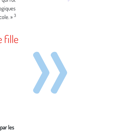
gogiques
3
cole. »
fille
par les