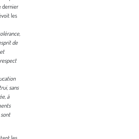
e dernier
évoit les
tolérance,
esprit de
 et
 respect
ucation
rui, sans
ée, à
ments
 sont
tent les