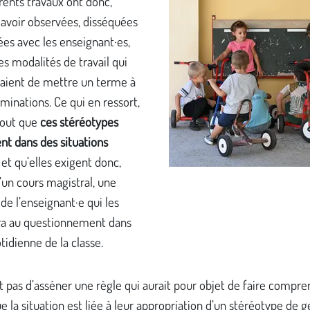
rents travaux ont donc,
 avoir observées, disséquées
ées avec les enseignant·es,
s modalités de travail qui
aient de mettre un terme à
iminations. Ce qui en ressort,
tout que
ces stéréotypes
ent dans des situations
s
et qu’elles exigent donc,
’un cours magistral, une
 de l’enseignant·e qui les
a au questionnement dans
otidienne de la classe.
git pas d’asséner une règle qui aurait pour objet de faire compr
e la situation est liée à leur appropriation d’un stéréotype de g