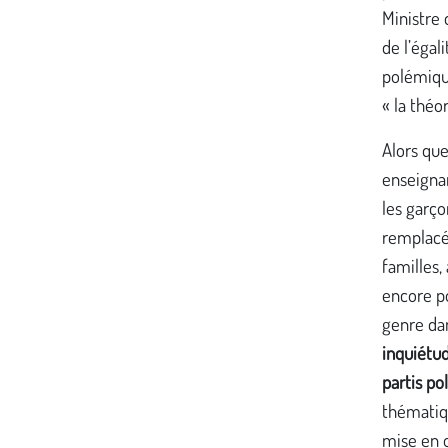
Ministre
de l’égal
polémiqu
« la théo
Alors que
enseignan
les garço
remplacé
familles,
encore po
genre dan
inquiétud
partis po
thématiqu
mise en œ