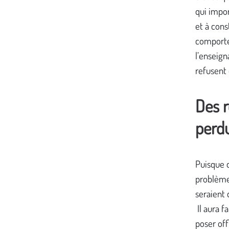
qui impor
et à cons
comport
l’enseign
refusent 
Des r
perd
Puisque d
problème 
seraient 
Il aura f
poser off