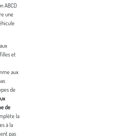
 un ABCD
tre une
éhicule
 aux
illes et
comme aux
pas
ypes de
aux
me de
omplète la
es à la
tent pas