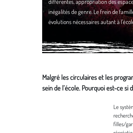
différentes, appropriation des espac
inégalités de genre. Le frein de fami
évolutions nécessaires autant à l’écol
Malgré les circulaires et les progr
sein de l’école. Pourquoi est-ce si d
Média secondaire
Le systèm
recherc
filles/ga
récréatio