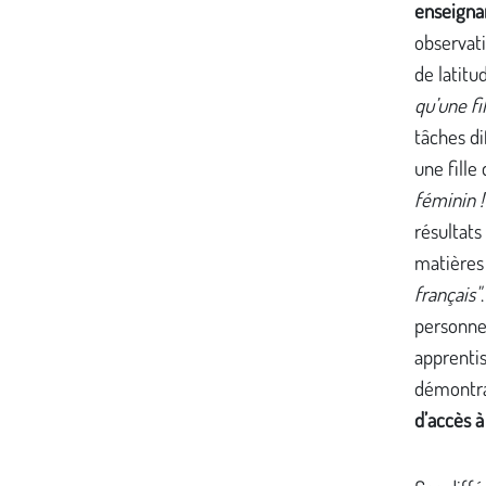
enseignan
observati
de latitu
qu’une f
tâches di
une fille
féminin !
résultats 
matière
français"
personnes
apprentis
démontran
d’accès à