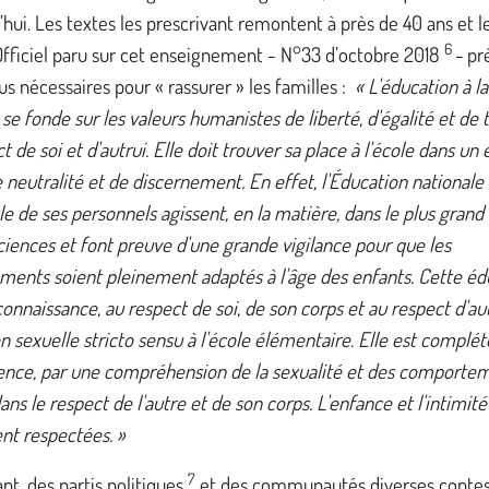
’hui. Les textes les prescrivant remontent à près de 40 ans et l
6
Officiel paru sur cet enseignement - N°33 d’octobre 2018
-
pr
s nécessaires pour « rassurer » les familles :
« L'éducation à la
 se fonde sur les valeurs humanistes de liberté, d'égalité et de 
t de soi et d'autrui. Elle doit trouver sa place à l'école dans un 
de neutralité et de discernement. En effet, l'Éducation nationale
e de ses personnels agissent, en la matière, dans le plus grand
iences et font preuve d'une grande vigilance pour que les
ments soient pleinement adaptés à l'âge des enfants. Cette éd
 connaissance, au respect de soi, de son corps et au respect d'aut
 sexuelle stricto sensu à l'école élémentaire. Elle est complét
cence, par une compréhension de la sexualité et des comporte
ans le respect de l'autre et de son corps. L'enfance et l'intimité
nt respectées. »
7
nt, des partis politiques
et des communautés diverses contes