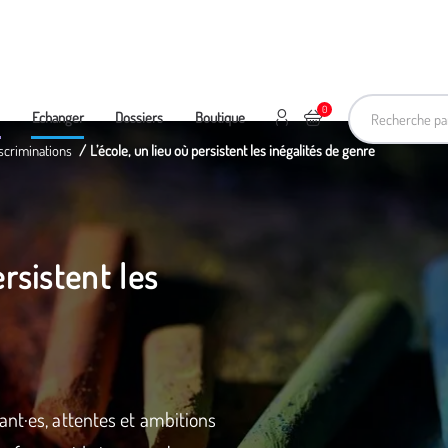
Recherche pa
0
Mon compte
Ajouter au panier
e
Echanger
Dossiers
Boutique
scriminations
L’école, un lieu où persistent les inégalités de genre
ersistent les
ant·es, attentes et ambitions