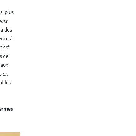
si plus
lors
ra des
ence à
c’est
s de
é aux
s en
nt les
termes