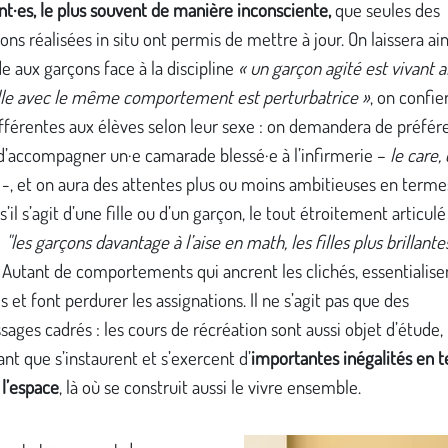
t·es, le plus souvent de manière inconsciente,
que seules des
ons réalisées in situ ont permis de mettre à jour. On laissera ain
de aux garçons face à la discipline
« un garçon agité est vivant a
ille avec le même comportement est perturbatrice »
, on confie
fférentes aux élèves selon leur sexe : on demandera de préfér
 d’accompagner un·e camarade blessé·e à l’infirmerie –
le care, 
-, et on aura des attentes plus ou moins ambitieuses en terme
s’il s’agit d’une fille ou d’un garçon, le tout étroitement articul
s
"les garçons davantage à l’aise en math, les filles plus brillante
. Autant de comportements qui ancrent les clichés, essentialise
 et font perdurer les assignations. Il ne s’agit pas que des
sages cadrés : les cours de récréation sont aussi objet d’étude,
t que s’instaurent et s’exercent d’
importantes inégalités en 
 l’espace
, là où se construit aussi le vivre ensemble.