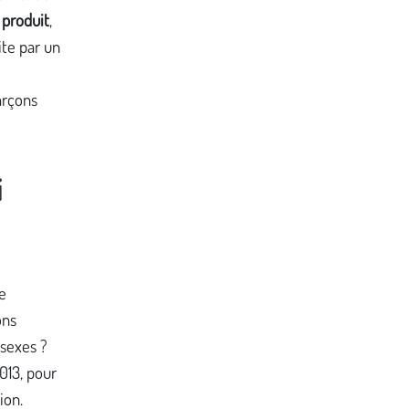
 produit
,
ite par un
arçons
i
le
ons
 sexes ?
2013, pour
ion.