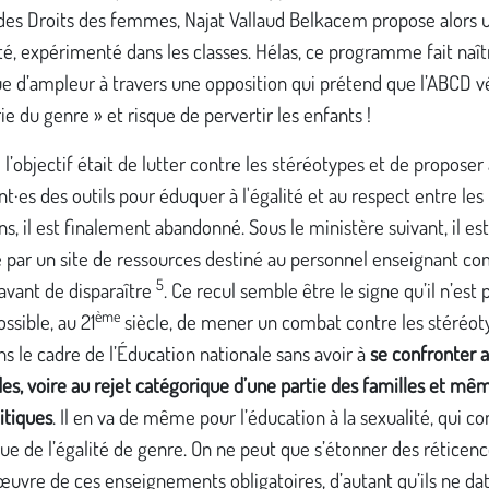
 des Droits des femmes, Najat Vallaud Belkacem propose alors
ité, expérimenté dans les classes. Hélas, ce programme fait naî
e d’ampleur à travers une opposition qui prétend que l’ABCD v
rie du genre » et risque de pervertir les enfants !
 l’objectif était de lutter contre les stéréotypes et de proposer
t·es des outils pour éduquer à l'égalité et au respect entre les f
ns, il est finalement abandonné. Sous le ministère suivant, il est
 par un site de ressources destiné au personnel enseignant 
5
 avant de disparaître
. Ce recul semble être le signe qu’il n’est 
ème
ssible, au 21
siècle, de mener un combat contre les stéréot
s le cadre de l’Éducation nationale sans avoir à
se confronter 
es, voire au rejet catégorique d’une partie des familles et mê
litiques
. Il en va de même pour l’éducation à la sexualité, qui c
e de l’égalité de genre. On ne peut que s’étonner des réticenc
uvre de ces enseignements obligatoires, d’autant qu’ils ne da