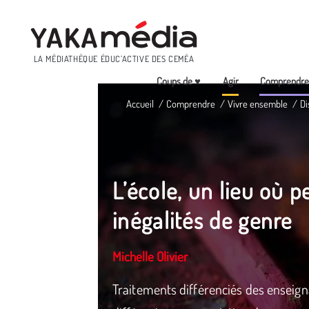
Menu
LA MÉDIATHÈQUE ÉDUC’ACTIVE DES CEMÉA
Coups de ♥
Agir
Comprendr
Aller
Accueil
Comprendre
Vivre ensemble
Di
au
contenu
principal
L’école, un lieu où p
inégalités de genre
Michelle Olivier
Traitements différenciés des enseign