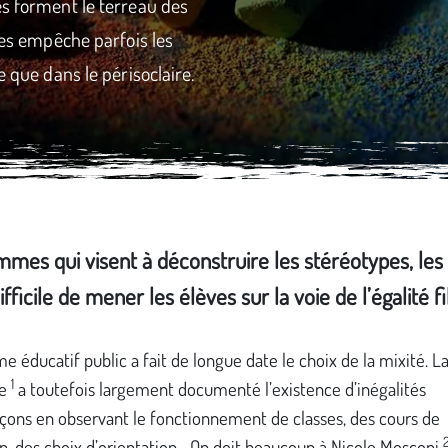
es forment le terreau des
lles empêche parfois les
e que dans le périsoclaire.
ammes qui visent à déconstruire les stéréotypes, les
ifficile de mener les élèves sur la voie de l’égalité f
e éducatif public a fait de longue date le choix de la mixité. L
1
he
a toutefois largement documenté l’existence d’inégalités
rçons en observant le fonctionnement de classes, des cours de
n, des choix d’orientation... On doit beaucoup à Nicole Mosconi