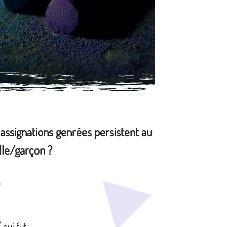
 assignations genrées persistent au
ille/garçon ?
a
2
qui fut