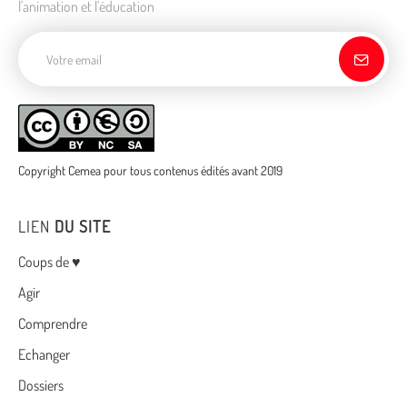
l'animation et l'éducation
Adresse de courriel
Copyright Cemea pour tous contenus édités avant 2019
LIEN
DU SITE
Menu
Coups de ♥
Agir
Comprendre
Echanger
Dossiers