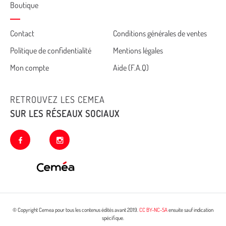
Boutique
Cemea
Contact
Conditions générales de ventes
Politique de confidentialité
Mentions légales
footer
Mon compte
Aide (F.A.Q)
RETROUVEZ LES CEMEA
SUR LES RÉSEAUX SOCIAUX
facebook
instagram
© Copyright Cemea pour tous les contenus édités avant 2019.
CC BY-NC-SA
ensuite sauf indication
spécifique.