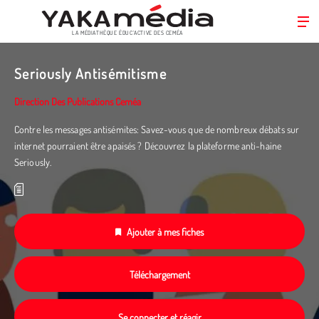
LA MÉDIATHÈQUE ÉDUC’ACTIVE DES CEMÉA
Aller
au
Seriously Antisémitisme
contenu
principal
Direction Des Publications Ceméa
Contre les messages antisémites: Savez-vous que de nombreux débats sur
internet pourraient être apaisés ? Découvrez la plateforme anti-haine
Seriously.
Ajouter à mes fiches
Téléchargement
Se connecter et réagir