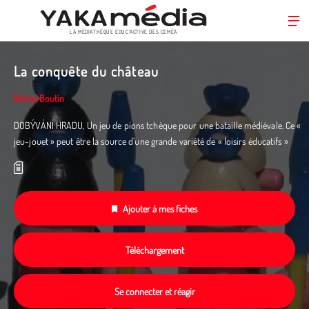
LA MÉDIATHÈQUE ÉDUC’ACTIVE DES CEMÉA
Aller
au
La conquête du château
contenu
principal
Michel Boutin
DOBÝVÁNÍ HRADU, Un jeu de pions tchèque pour une bataille médiévale. Ce «
jeu-jouet » peut être la source d’une grande variété de « loisirs éducatifs »
Ajouter à mes fiches
Téléchargement
Se connecter et réagir