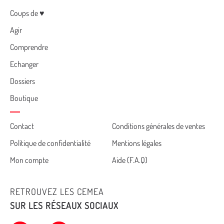
Menu
Coups de ♥
Agir
Comprendre
Echanger
Dossiers
Boutique
Cemea
Contact
Conditions générales de ventes
Politique de confidentialité
Mentions légales
footer
Mon compte
Aide (F.A.Q)
RETROUVEZ LES CEMEA
SUR LES RÉSEAUX SOCIAUX