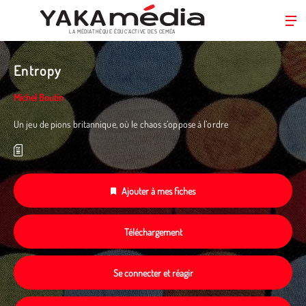
LA MÉDIATHÈQUE ÉDUC’ACTIVE DES CEMÉA
Aller
au
Entropy
contenu
principal
Michel Boutin
Un jeu de pions britannique, où le chaos s’oppose à l’ordre
Ajouter à mes fiches
Téléchargement
Se connecter et réagir