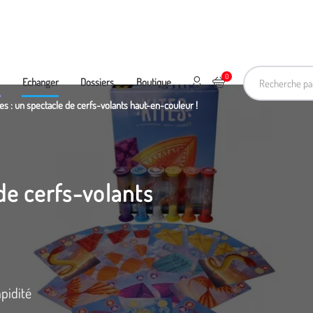
Recherche pa
0
Mon compte
Ajouter au panier
e
Echanger
Dossiers
Boutique
tes : un spectacle de cerfs-volants haut-en-couleur !
 de cerfs-volants
pidité