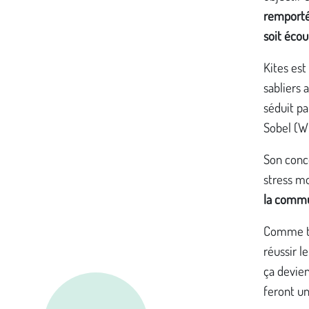
remportée
soit écou
Kites est
sabliers 
séduit pa
Sobel (Wi
Son conce
stress mo
la commun
Comme to
réussir l
ça devien
feront un