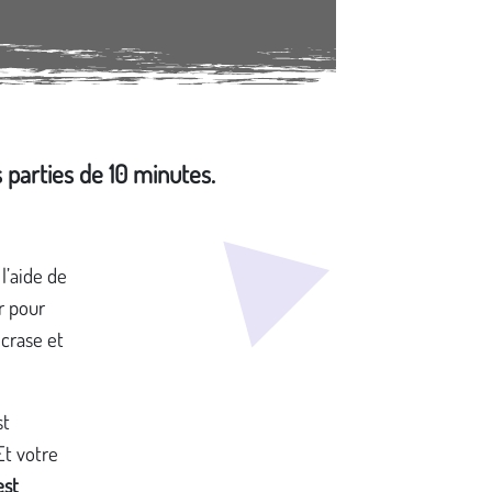
 parties de 10 minutes.
l’aide de
r pour
écrase et
st
Et votre
est