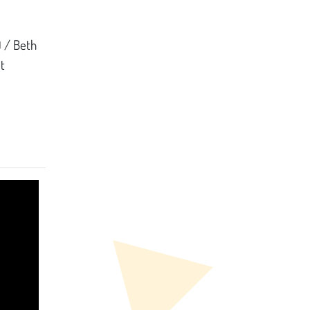
) / Beth
t