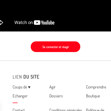
Se connecter et réagir
LIEN
DU SITE
Menu
Coups de ♥
Agir
Comprendre
Echanger
Dossiers
Boutique
Contact
Conditions générales
Politique de