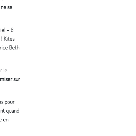
 ne se
iel – 6
 ! Kites
trice Beth
r le
 miser sur
es pour
ent quand
e en