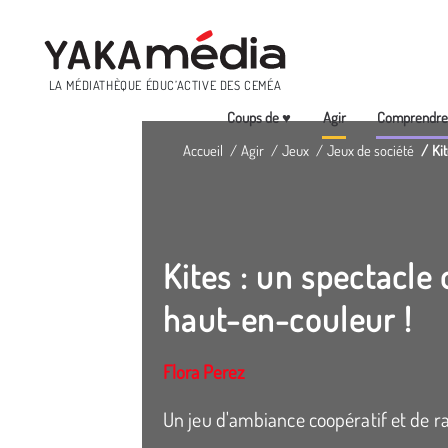
Menu
LA MÉDIATHÈQUE ÉDUC’ACTIVE DES CEMÉA
Coups de ♥
Agir
Comprendr
Aller
Accueil
Agir
Jeux
Jeux de société
Ki
au
contenu
principal
Kites : un spectacle
haut-en-couleur !
Flora Perez
Un jeu d'ambiance coopératif et de ra