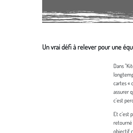
Un vrai défi à relever pour une équ
Média secondaire
Dans "Kit
longtemps
cartes « 
assurer q
c'est per
Et c’est 
retourné 
objectif