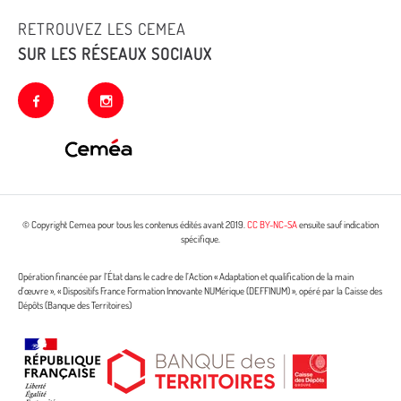
RETROUVEZ LES CEMEA
SUR LES RÉSEAUX SOCIAUX
facebook
instagram
© Copyright Cemea pour tous les contenus édités avant 2019.
CC BY-NC-SA
ensuite sauf indication
spécifique.
Opération financée par l’État dans le cadre de l’Action « Adaptation et qualification de la main
d’œuvre », « Dispositifs France Formation Innovante NUMérique (DEFFINUM) », opéré par la Caisse des
Dépôts (Banque des Territoires)