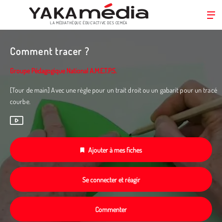
LA MÉDIATHÈQUE ÉDUC’ACTIVE DES CEMÉA
Aller
au
Comment tracer ?
contenu
principal
Groupe Pédagogique National A.M.E.T.P.S.
[Tour de main] Avec une règle pour un trait droit ou un gabarit pour un tracé
courbe.
Ajouter à mes fiches
Se connecter et réagir
Commenter