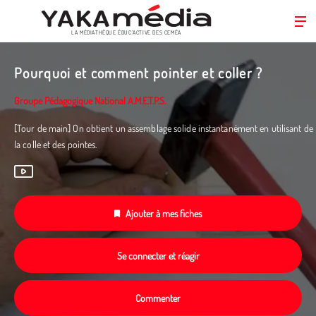
LA MÉDIATHÈQUE ÉDUC’ACTIVE DES CEMÉA
Aller
au
Pourquoi et comment pointer et coller ?
contenu
principal
Groupe Pédagogique National A.M.E.T.P.S.
[Tour de main] On obtient un assemblage solide instantanément en utilisant de
la colle et des pointes.
Ajouter à mes fiches
Se connecter et réagir
Commenter