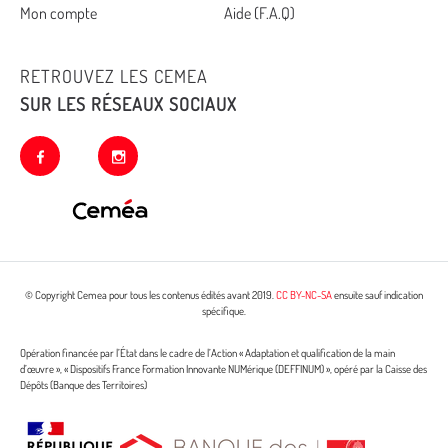
Mon compte
Aide (F.A.Q)
RETROUVEZ LES CEMEA
SUR LES RÉSEAUX SOCIAUX
facebook
instagram
© Copyright Cemea pour tous les contenus édités avant 2019.
CC BY-NC-SA
ensuite sauf indication
spécifique.
Opération financée par l’État dans le cadre de l’Action « Adaptation et qualification de la main
d’œuvre », « Dispositifs France Formation Innovante NUMérique (DEFFINUM) », opéré par la Caisse des
Dépôts (Banque des Territoires)