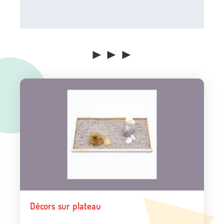
►►►
Décors sur plateau