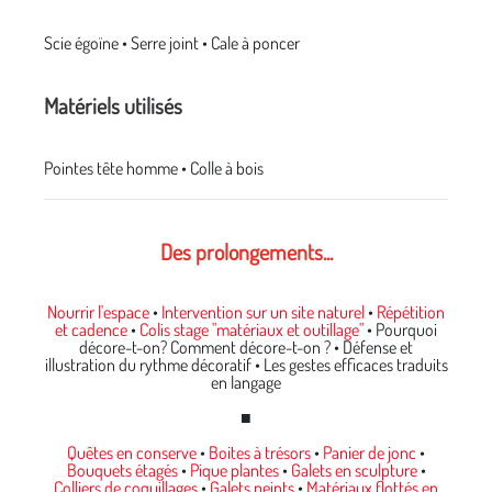
Scie égoïne • Serre joint • Cale à poncer
Matériels utilisés
Pointes tête homme • Colle à bois
Des prolongements...
Nourrir l'espace
•
Intervention sur un site naturel
•
Répétition
et cadence
•
Colis stage "matériaux et outillage"
• Pourquoi
décore-t-on? Comment décore-t-on ? • Défense et
illustration du rythme décoratif • Les gestes efficaces traduits
en langage
■
Quêtes en conserve
•
Boites à trésors
•
Panier de jonc
•
Bouquets étagés
•
Pique plantes
•
Galets en sculpture
•
Colliers de coquillages
•
Galets peints
•
Matériaux flottés en