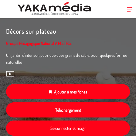
LA MÉDIATHÈQUE ÉDUC’ACTIVE DES CEMÉA
Aller
au
Décors sur plateau
contenu
principal
Groupe Pédagogique National A.M.E.T.P.S.
Un jardin d'intérieur, pour quelques grains de sable, pour quelques formes
naturelles
Ajouter à mes fiches
Téléchargement
Se connecter et réagir