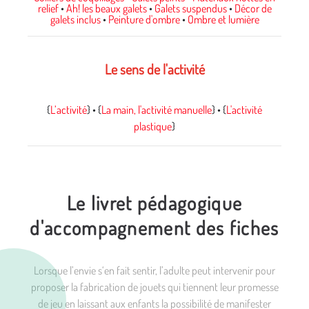
relief
•
Ah! les beaux galets
•
Galets suspendus
•
Décor de
galets inclus
•
Peinture d'ombre
•
Ombre et lumière
Le sens de l'activité
{
L’activité
} • {
La main, l'activité manuelle
} • {
L'activité
plastique
}
Le livret pédagogique
d'accompagnement des fiches
Lorsque l’envie s‘en fait sentir, l’adulte peut intervenir pour
proposer la fabrication de jouets qui tiennent leur promesse
de jeu en laissant aux enfants la possibilité de manifester