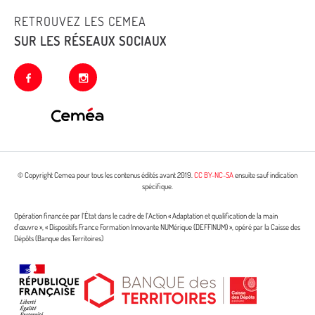
RETROUVEZ LES CEMEA
SUR LES RÉSEAUX SOCIAUX
facebook
instagram
© Copyright Cemea pour tous les contenus édités avant 2019.
CC BY-NC-SA
ensuite sauf indication
spécifique.
Opération financée par l’État dans le cadre de l’Action « Adaptation et qualification de la main
d’œuvre », « Dispositifs France Formation Innovante NUMérique (DEFFINUM) », opéré par la Caisse des
Dépôts (Banque des Territoires)