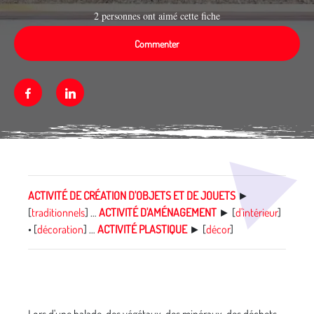
2 personnes ont aimé cette fiche
Commenter
Facebook
Linkedin
Média secondaire
ACTIVITÉ DE CRÉATION D'OBJETS ET DE JOUETS
►
[
traditionnels
] …
ACTIVITÉ D'AMÉNAGEMENT
► [
d'intérieur
]
• [
décoration
] …
ACTIVITÉ PLASTIQUE
► [
décor
]