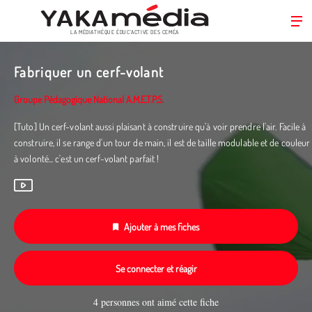
LA MÉDIATHÈQUE ÉDUC’ACTIVE DES CEMÉA
Aller
au
Fabriquer un cerf-volant
contenu
principal
Groupe Pédagogique National A.M.E.T.P.S.
[Tuto] Un cerf-volant aussi plaisant à construire qu'à voir prendre l'air. Facile à
construire, il se range d'un tour de main, il est de taille modulable et de couleur
à volonté... c'est un cerf-volant parfait !
Ajouter à mes fiches
Se connecter et réagir
4 personnes ont aimé cette fiche