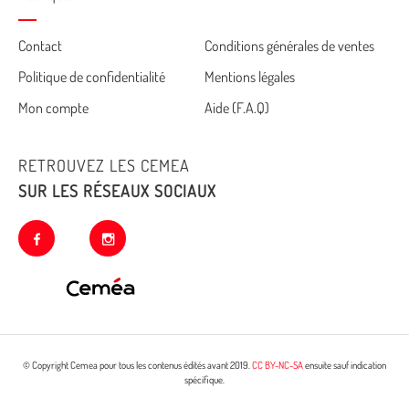
Cemea
Contact
Conditions générales de ventes
Politique de confidentialité
Mentions légales
footer
Mon compte
Aide (F.A.Q)
RETROUVEZ LES CEMEA
SUR LES RÉSEAUX SOCIAUX
facebook
instagram
© Copyright Cemea pour tous les contenus édités avant 2019.
CC BY-NC-SA
ensuite sauf indication
spécifique.