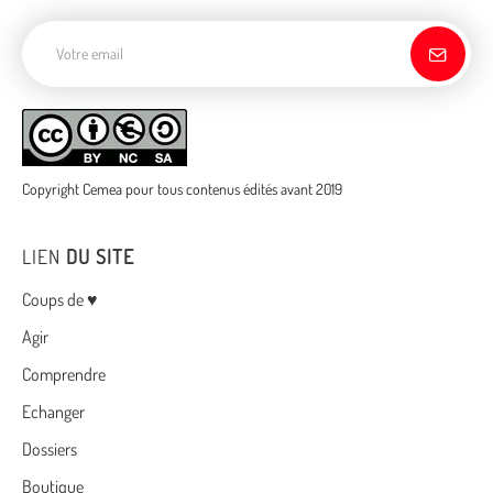
Adresse de courriel
Copyright Cemea pour tous contenus édités avant 2019
LIEN
DU SITE
Menu
Coups de ♥
Agir
Comprendre
Echanger
Dossiers
Boutique