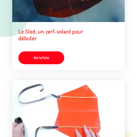
Le Sled, un cerf-volant pour
débuter
Voir la fiche