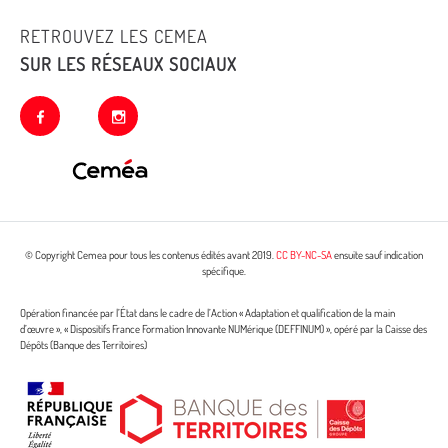
RETROUVEZ LES CEMEA
SUR LES RÉSEAUX SOCIAUX
facebook
instagram
© Copyright Cemea pour tous les contenus édités avant 2019.
CC BY-NC-SA
ensuite sauf indication
spécifique.
Opération financée par l’État dans le cadre de l’Action « Adaptation et qualification de la main
d’œuvre », « Dispositifs France Formation Innovante NUMérique (DEFFINUM) », opéré par la Caisse des
Dépôts (Banque des Territoires)