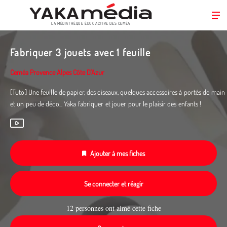
LA MÉDIATHÈQUE ÉDUC’ACTIVE DES CEMÉA
Aller
au
Fabriquer 3 jouets avec 1 feuille
contenu
principal
Ceméa Provence Alpes Côte D'Azur
[Tuto] Une feuille de papier, des ciseaux, quelques accessoires à portés de main
et un peu de déco... Yaka fabriquer et jouer pour le plaisir des enfants !
Ajouter à mes fiches
Se connecter et réagir
12 personnes ont aimé cette fiche