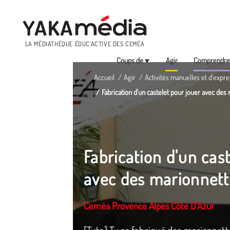
Menu
LA MÉDIATHÈQUE ÉDUC’ACTIVE DES CEMÉA
Coups de ♥
Agir
Comprendr
Aller
Accueil
Agir
Activités manuelles et d'expre
au
Fabrication d'un castelet pour jouer avec des
contenu
principal
Fabrication d'un cas
avec des marionnett
Ceméa Provence Alpes Côte D'Azur
[Tuto] Tu as fabriqué des marionnette