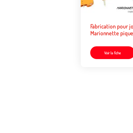
Fabrication pour j
Marionnette pique
brochette
Voir la fiche