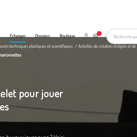
Recherche pa
0
Mon compte
Ajouter au panier
e
Echanger
Dossiers
Boutique
ssion techniques plastiques et scientifiques
Activités de création d'objets et de
 marionnettes
telet pour jouer
es
s, tu veux jouer avec ? Voici