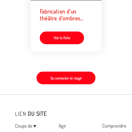
Fabrication d'un
théâtre d'ombres
pour jouer avec des
marionnettes
Voir la fiche
Se connecter et réagir
LIEN
DU SITE
Menu
Coups de ♥
Agir
Comprendre