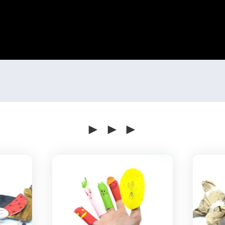
► ► ►