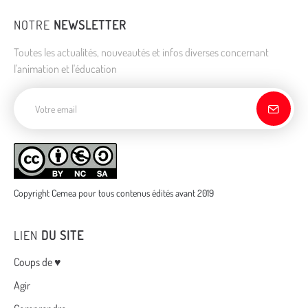
NOTRE
NEWSLETTER
Toutes les actualités, nouveautés et infos diverses concernant
l'animation et l'éducation
Adresse de courriel
Copyright Cemea pour tous contenus édités avant 2019
LIEN
DU SITE
Menu
Coups de ♥
Agir