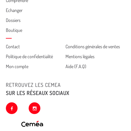
Comprendre
Echanger
Dossiers
Boutique
Cemea
Contact
Conditions générales de ventes
Politique de confidentialité
Mentions légales
footer
Mon compte
Aide (F.A.Q)
RETROUVEZ LES CEMEA
SUR LES RÉSEAUX SOCIAUX
facebook
instagram