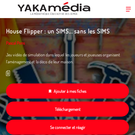
LA MÉDIATHÈQUE ÉDUC’ACTIVE DES CEMÉA
Aller
au
House Flipper : un SIMS... sans les SIMS
contenu
principal
Pascal Pons
Jeu vidéo de simulation dans lequel les joueurs et joueuses organisent
l'aménagement et la déco de leur maison.
Ajouter à mes fiches
Téléchargement
Se connecter et réagir