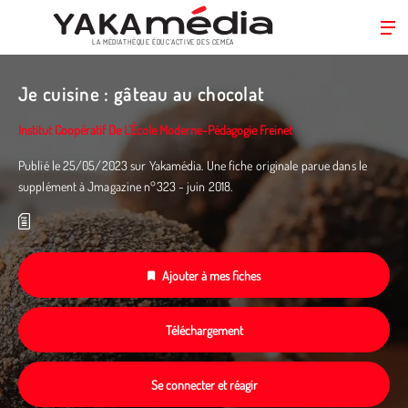
LA MÉDIATHÈQUE ÉDUC’ACTIVE DES CEMÉA
Aller
au
Je cuisine : gâteau au chocolat
contenu
principal
Institut Coopératif De L’École Moderne-Pédagogie Freinet
Publié le 25/05/2023 sur Yakamédia. Une fiche originale parue dans le
supplément à Jmagazine n°323 - juin 2018.
Ajouter à mes fiches
Téléchargement
Se connecter et réagir