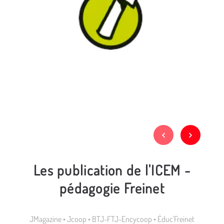
Les publication de l'ICEM -
pédagogie Freinet
JMagazine • Jcoop • BTJ-FTJ-Encycoop • Éduc'Freinet