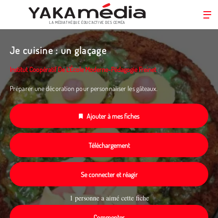
LA MÉDIATHÈQUE ÉDUC’ACTIVE DES CEMÉA
Aller
au
Je cuisine : un glaçage
contenu
principal
Institut Coopératif De L’École Moderne-Pédagogie Freinet
Préparer une décoration pour personnaliser les gâteaux.
Ajouter à mes fiches
Téléchargement
Se connecter et réagir
1 personne a aimé cette fiche
Commenter