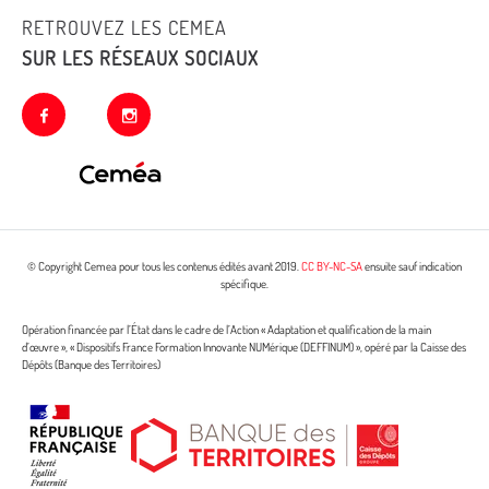
RETROUVEZ LES CEMEA
SUR LES RÉSEAUX SOCIAUX
facebook
instagram
© Copyright Cemea pour tous les contenus édités avant 2019.
CC BY-NC-SA
ensuite sauf indication
spécifique.
Opération financée par l’État dans le cadre de l’Action « Adaptation et qualification de la main
d’œuvre », « Dispositifs France Formation Innovante NUMérique (DEFFINUM) », opéré par la Caisse des
Dépôts (Banque des Territoires)