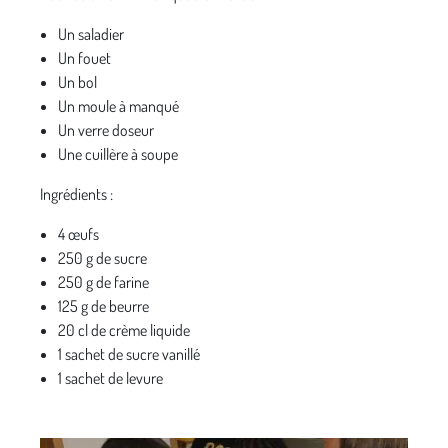
Un saladier
Un fouet
Un bol
Un moule à manqué
Un verre doseur
Une cuillère à soupe
Ingrédients :
4 œufs
250 g de sucre
250 g de farine
125 g de beurre
20 cl de crème liquide
1 sachet de sucre vanillé
1 sachet de levure