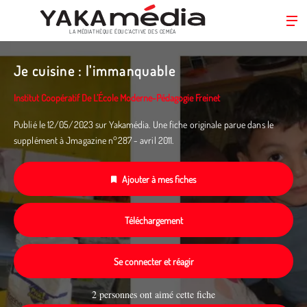
LA MÉDIATHÈQUE ÉDUC’ACTIVE DES CEMÉA
Aller
au
Je cuisine : l'immanquable
contenu
principal
Institut Coopératif De L’École Moderne-Pédagogie Freinet
Publié le 12/05/2023 sur Yakamédia. Une fiche originale parue dans le
supplément à Jmagazine n°287 - avril 2011.
Ajouter à mes fiches
Téléchargement
Se connecter et réagir
2 personnes ont aimé cette fiche