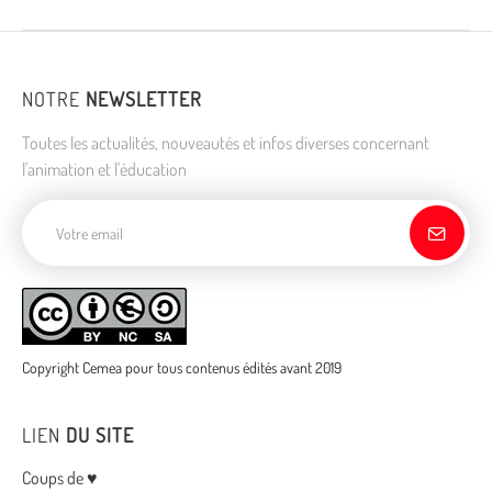
NOTRE
NEWSLETTER
Toutes les actualités, nouveautés et infos diverses concernant
l'animation et l'éducation
Adresse de courriel
Copyright Cemea pour tous contenus édités avant 2019
LIEN
DU SITE
Menu
Coups de ♥