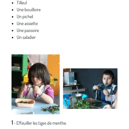
Tilleul
Une bouilloire
Un pichet
Une assiette
Une passoire
Un saladier
1
- Effeuiller les tiges de menthe.