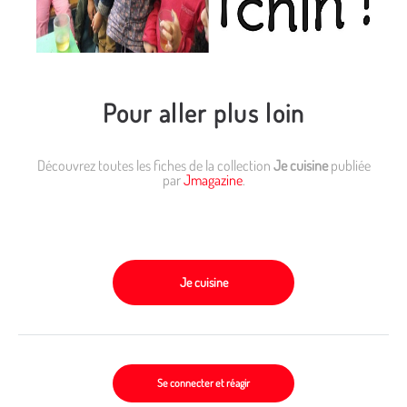
Pour aller plus loin
Découvrez toutes les fiches de la collection
Je cuisine
publiée
par
Jmagazine
.
Je cuisine
Se connecter et réagir