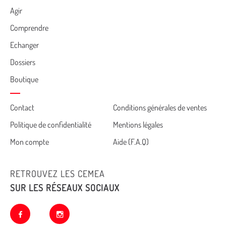
Agir
Comprendre
Echanger
Dossiers
Boutique
Cemea
Contact
Conditions générales de ventes
Politique de confidentialité
Mentions légales
footer
Mon compte
Aide (F.A.Q)
RETROUVEZ LES CEMEA
SUR LES RÉSEAUX SOCIAUX
facebook
instagram