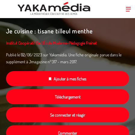
LA MÉDIATHÈQUE ÉDUC’ACTIVE DES CEMÉA
Aller
au
Je cuisine : tisane tilleul menthe
contenu
principal
Institut Coopératif De L’École Moderne-Pédagogie Freinet
Publié le 02/06/2023 sur Yakamédia. Une fiche originale parue dans le
supplément à Jmagazine n°317 - mars 2017.
Ajouter à mes fiches
Téléchargement
Se connecter et réagir
Commenter