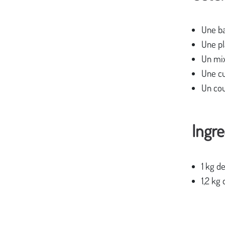
Une ba
Une pl
Un mi
Une cu
Un co
Ingre
1 kg d
1,2 kg