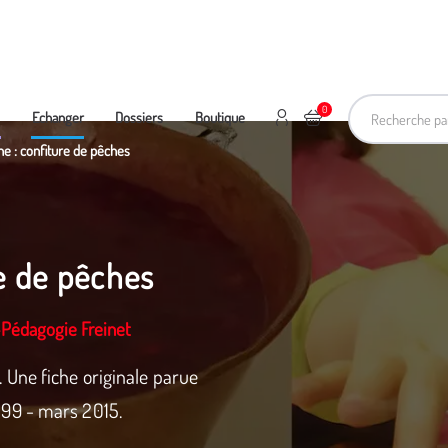
Recherche pa
0
Mon compte
Ajouter au panier
e
Echanger
Dossiers
Boutique
ne : confiture de pêches
re de pêches
-Pédagogie Freinet
 Une fiche originale parue
99 - mars 2015.