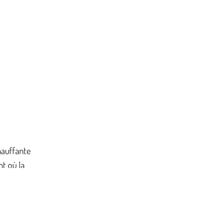
hauffante
t où la
doit
d’une