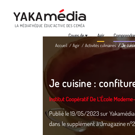
Menu
LA MÉDIATHÈQUE ÉDUC’ACTIVE DES CEMÉA
Coups de ♥
Agir
Comprendr
Aller
Accueil
Agir
Activités culinaires
Je cuisi
au
contenu
principal
Je cuisine : confitu
Institut Coopératif De L’École Moderne
Publié le 19/05/2023 sur Yakamédia.
dans le supplément à Jmagazine n°2