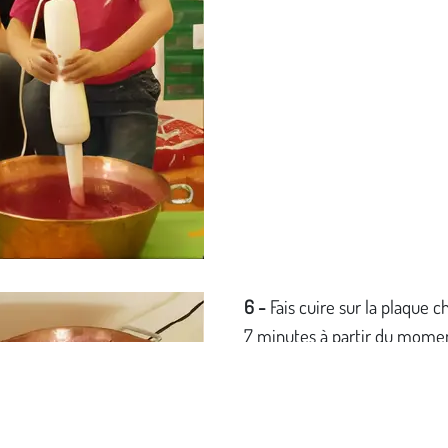
6 -
Fais cuire sur la plaque c
7 minutes à partir du momen
confiture bout. La confiture 
rester prise entre les dents 
fourchette.