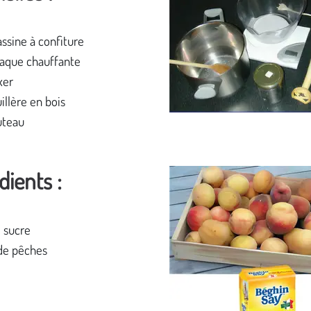
ssine à confiture
aque chauffante
xer
illère en bois
uteau
dients :
e sucre
 de pêches