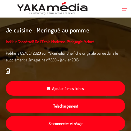
LA MÉDIATHÈQUE ÉDUC’ACTIVE DES CEMÉA
Aller
au
Je cuisine : Meringué au pomme
contenu
principal
Institut Coopératif De L’École Moderne-Pédagogie Freinet
Publié le 09/05/2023 sur Yakamédia. Une fiche originale parue dans le
supplément à Jmagazine n°320 - janvier 2018.
Ajouter à mes fiches
Téléchargement
Se connecter et réagir