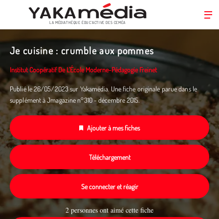
LA MÉDIATHÈQUE ÉDUC’ACTIVE DES CEMÉA
Aller
au
Je cuisine : crumble aux pommes
contenu
principal
Institut Coopératif De L’École Moderne-Pédagogie Freinet
Publié le 26/05/2023 sur Yakamédia. Une fiche originale parue dans le
supplément à Jmagazine n°310 - décembre 2015.
Ajouter à mes fiches
Téléchargement
Se connecter et réagir
2 personnes ont aimé cette fiche