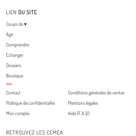
LIEN
DU SITE
Menu
Coups de ♥
Agir
Comprendre
Echanger
Dossiers
Boutique
Cemea
Contact
Conditions générales de ventes
Politique de confidentialité
Mentions légales
footer
Mon compte
Aide (F.A.Q)
RETROUVEZ LES CEMEA