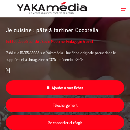
LA MÉDIATHÈQUE ÉDUC’ACTIVE DES CEMÉA
Aller
au
Je cuisine : pâte à tartiner Cocotella
contenu
principal
Institut Coopératif De L’École Moderne-Pédagogie Freinet
Publié le 16/05/2023 sur Yakamédia. Une fiche originale parue dans le
supplément à Jmagazine n°325 - décembre 2018.
Ajouter à mes fiches
Téléchargement
Se connecter et réagir