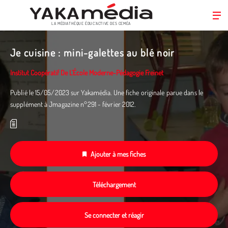
LA MÉDIATHÈQUE ÉDUC’ACTIVE DES CEMÉA
Aller
au
Je cuisine : mini-galettes au blé noir
contenu
principal
Institut Coopératif De L’École Moderne-Pédagogie Freinet
Publié le 15/05/2023 sur Yakamédia. Une fiche originale parue dans le
supplément à Jmagazine n°291 - février 2012.
Ajouter à mes fiches
Téléchargement
Se connecter et réagir