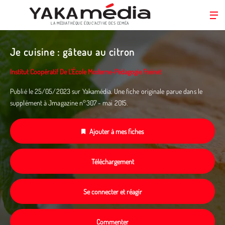
LA MÉDIATHÈQUE ÉDUC’ACTIVE DES CEMÉA
Aller
au
Je cuisine : gâteau au citron
contenu
principal
Institut Coopératif De L’École Moderne-Pédagogie Freinet
Publié le 25/05/2023 sur Yakamédia. Une fiche originale parue dans le
supplément à Jmagazine n°307 - mai 2015.
Ajouter à mes fiches
Téléchargement
Se connecter et réagir
Commenter