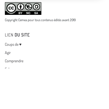
Copyright Cemea pour tous contenus édités avant 2019
LIEN
DU SITE
Menu
Coups de ♥
Agir
Comprendre
Echanger
Dossiers
Boutique
Cemea
Contact
Conditions générales de ventes
Politique de confidentialité
Mentions légales