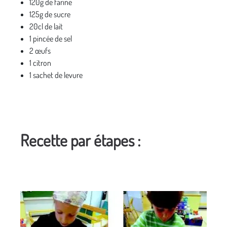
120g de farine
125g de sucre
20cl de lait
1 pincée de sel
2 œufs
1 citron
1 sachet de levure
Recette par étapes :