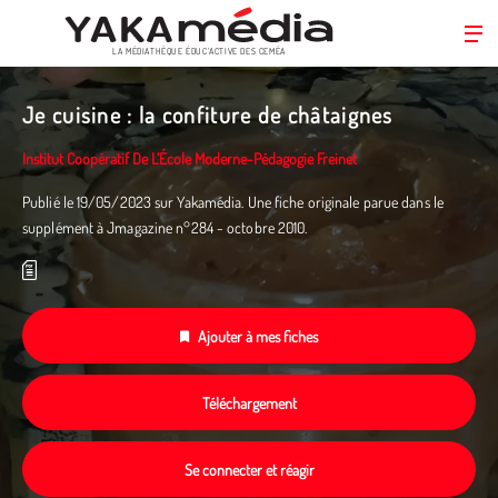
LA MÉDIATHÈQUE ÉDUC’ACTIVE DES CEMÉA
Aller
au
Je cuisine : la confiture de châtaignes
contenu
principal
Institut Coopératif De L’École Moderne-Pédagogie Freinet
Publié le 19/05/2023 sur Yakamédia. Une fiche originale parue dans le
supplément à Jmagazine n°284 - octobre 2010.
Ajouter à mes fiches
Téléchargement
Se connecter et réagir