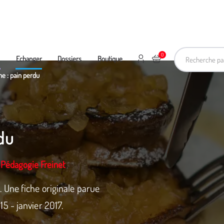
Recherche pa
0
Mon compte
Ajouter au panier
e
Echanger
Dossiers
Boutique
ne : pain perdu
rdu
-Pédagogie Freinet
 Une fiche originale parue
 - janvier 2017.