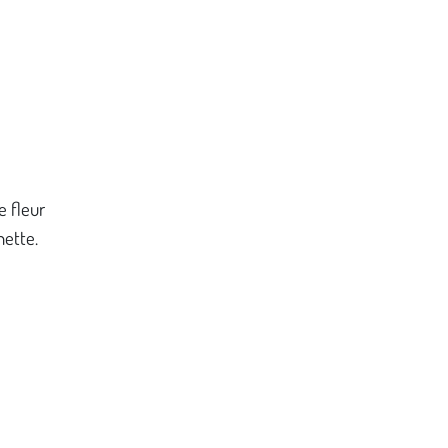
e fleur
hette.