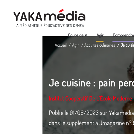
Menu
LA MÉDIATHÈQUE ÉDUC’ACTIVE DES CEMÉA
Coups de ♥
Agir
Comprendr
Aller
Accueil
Agir
Activités culinaires
Je cuisi
au
contenu
principal
Je cuisine : pain pe
Institut Coopératif De L’École Moderne
Publié le 01/06/2023 sur Yakamédia.
dans le supplément à Jmagazine n°315