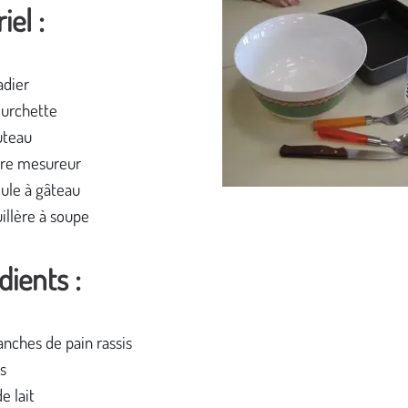
iel :
adier
ourchette
uteau
rre mesureur
ule à gâteau
illère à soupe
dients :
anches de pain rassis
s
de lait