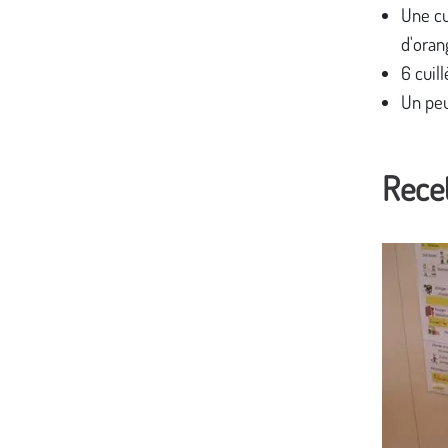
Une cu
d'oran
6 cuil
Un peu
Recet