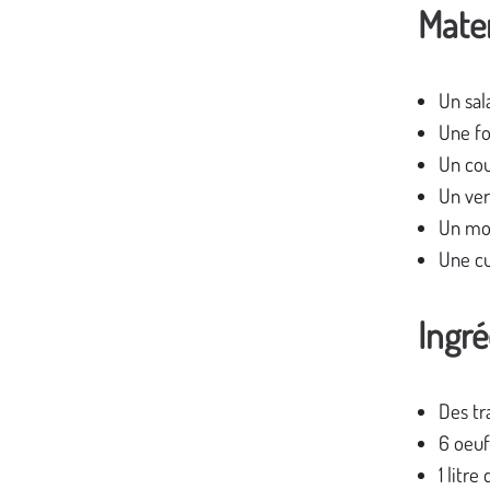
Mater
Un sal
Une f
Un co
Un ve
Un mo
Une cu
Ingré
Des tr
6 oeuf
1 litre 