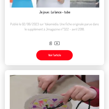
Je joue : Le lance - tube
Publié le 02/06/2023 sur Yakamédia. Une fiche originale parue dans
le supplément à Jmagazine n°322 - avril 2018.
Voir l’article