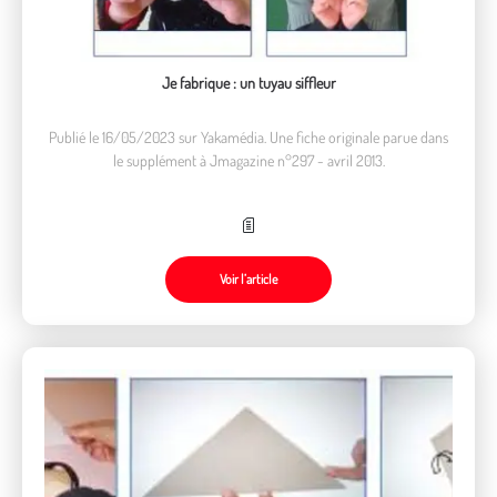
Je fabrique : un tuyau siffleur
Publié le 16/05/2023 sur Yakamédia. Une fiche originale parue dans
le supplément à Jmagazine n°297 - avril 2013.
Voir l’article